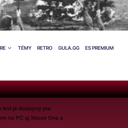
RE
TÉMY
RETRO
GULA.GG
ES PREMIUM
 test je dostupný pre
jem na PC aj Xboxe One a