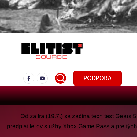
PODPORA
Od zajtra (19.7.) sa začína tech test Gears
predplatiteľov služby Xbox Game Pass a pre tých, 