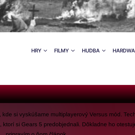
HRY
FILMY
HUDBA
HARDWA
 5, kde si vyskúšame multiplayerový Versus mód. Tech
ktorí si Gears 5 predobjednali. D
ôkladne ho otestu
pripravím o ňom článok.