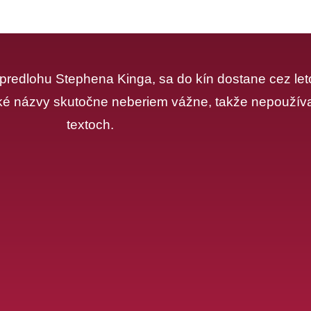
ú predlohu Stephena Kinga, sa do kín dostane cez leto
ské názvy skutočne neberiem vážne, takže nepoužívam
textoch.