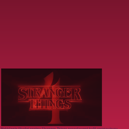
Natáčanie štvrtej sezóny Stranger Things pozastavené kvôli coronavírusu