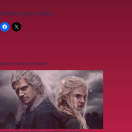
Zdieľaj tento článok:
MOŽNO VÁS BUDE ZAUJÍMAŤ
Trailer druhej série Netflixového seriálu The Witcher