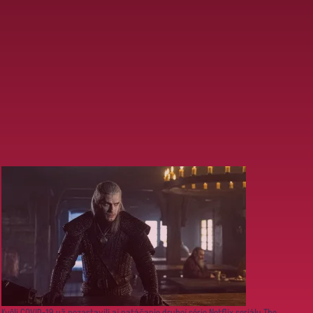
Kvôli COVID-19 už pozastavili aj natáčanie druhej série Netflix seriálu The