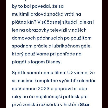
by to bol povedal, že sa
multimiliardová značka vráti na
plátna kín? V súčasnej situácii ale asi
len na obrazovky televízii v našich
domovoch páchnucich po použitom
spodnom prádle a lubrikačnom géle,
ktorý používame pri pohľade na
plagát s logom Disney.
Späť k samotnému filmu. Už vieme, že
si musíme kompletne vyčistiť kalendár
na Vianoce 2023 a pripraviť si obe
ruky na čo najhlučnejší potlesk pre
prvú ženskú režisérku v histórii
Star