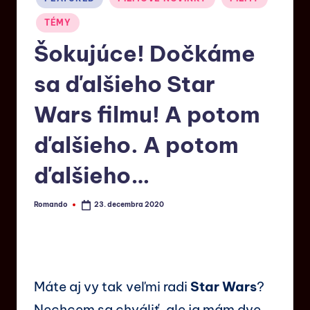
TÉMY
Šokujúce! Dočkáme
sa ďalšieho Star
Wars filmu! A potom
ďalšieho. A potom
ďalšieho…
Romando
23. decembra 2020
Máte aj vy tak veľmi radi
Star Wars
?
Nechcem sa chváliť, ale ja mám dve