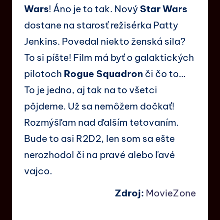
Wars
! Áno je to tak. Nový
Star Wars
dostane na starosť režisérka Patty
Jenkins. Povedal niekto ženská sila?
To si píšte! Film má byť o galaktických
pilotoch
Rogue Squadron
či čo to…
To je jedno, aj tak na to všetci
pôjdeme. Už sa nemôžem dočkať!
Rozmýšľam nad ďalším tetovaním.
Bude to asi R2D2, len som sa ešte
nerozhodol či na pravé alebo ľavé
vajco.
Zdroj:
MovieZone