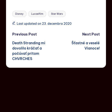
Disney
Lucasfilm
Star Wars
Last updated on 23. decembra 2020
Previous Post
Next Post
Death Stranding mi
Šťastné a veselé
dovolilo kráčať a
Vianoce!
počúvať pritom
CHVRCHES