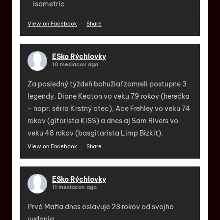
isometric
View on Facebook
·
Share
ESko Rýchlovky
10 mesiacov ago
Za posledný týždeň bohužiaľ zomreli postupne 3
legendy. Diane Keaton vo veku 79 rokov (herečka
- napr. séria Krstný otec), Ace Frehley vo veku 74
rokov (gitarista KISS) a dnes aj Sam Rivers vo
veku 48 rokov (basgitarista Limp Bizkit).
View on Facebook
·
Share
ESko Rýchlovky
11 mesiacov ago
Prvá Mafia dnes oslavuje 23 rokov od svojho
vydania.