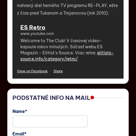
nahraný diel herného TV programu RE-PLAY, ešte
z čias pred Tukanom a Trojanovou (rok 2010).
ES Retro
www.youtube.com
Welcome to The Club! V časovej video-
kapsule rokov minulých. Súčasť webu ES
Magazín - Elitist's Source. Viac retra:
elitists-
source.info/category/retro/
View on Facebook
·
Share
PODSTATNÉ INFO NA MAIL
Name*
Email*