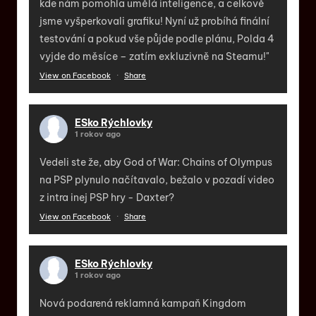
kde nám pomohla umělá inteligence, a celkově
jsme vyšperkovali grafiku! Nyní už probíhá finální
testování a pokud vše půjde podle plánu, Polda 4
vyjde do měsíce – zatím exkluzivně na Steamu!"
View on Facebook
·
Share
ESko Rýchlovky
1 rokov ago
Vedeli ste že, aby God of War: Chains of Olympus
na PSP plynulo načítavalo, bežalo v pozadí video
z intra inej PSP hry - Daxter?
View on Facebook
·
Share
ESko Rýchlovky
1 rokov ago
Nová podarená reklamná kampaň Kingdom