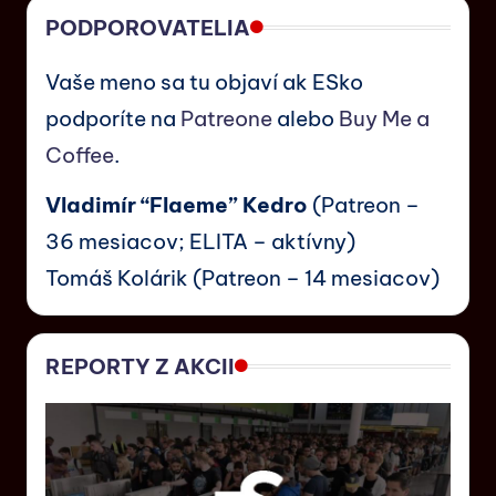
PODPOROVATELIA
Vaše meno sa tu objaví ak ESko
podporíte na
Patreone
alebo
Buy Me a
Coffee
.
Vladimír “Flaeme” Kedro
(Patreon –
36 mesiacov; ELITA – aktívny)
Tomáš Kolárik (Patreon – 14 mesiacov)
REPORTY Z AKCII