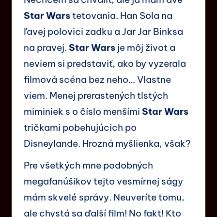
Star Wars
tetovania. Han Sola na
ľavej polovici zadku a Jar Jar Binksa
na pravej.
Star Wars
je môj život a
neviem si predstaviť, ako by vyzerala
filmová scéna bez neho… Vlastne
viem. Menej prerastených tlstých
miminiek s o číslo menšími
Star Wars
tričkami pobehujúcich po
Disneylande. Hrozná myšlienka, však?
Pre všetkých mne podobných
megafanúšikov tejto vesmírnej ságy
mám skvelé správy. Neuveríte tomu,
ale chystá sa ďalší film! No fakt! Kto