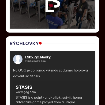
RÝCHLOVKY
ESko Rýchlovky
9 mesiacov ago
Na GOG je do konca víkendu zadarmo hororová
adventura Stasis.
STASIS
www.gog.com
STASIS is a point-and-click, sci-fi, horror
adventure game played from a unique