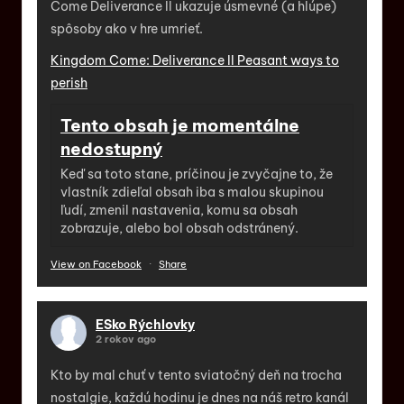
Come Deliverance II ukazuje úsmevné (a hlúpe)
spôsoby ako v hre umrieť.
Kingdom Come: Deliverance II Peasant ways to
perish
Tento obsah je momentálne
nedostupný
Keď sa toto stane, príčinou je zvyčajne to, že
vlastník zdieľal obsah iba s malou skupinou
ľudí, zmenil nastavenia, komu sa obsah
zobrazuje, alebo bol obsah odstránený.
View on Facebook
·
Share
ESko Rýchlovky
2 rokov ago
Kto by mal chuť v tento sviatočný deň na trocha
nostalgie, každú hodinu je dnes na náš retro kanál