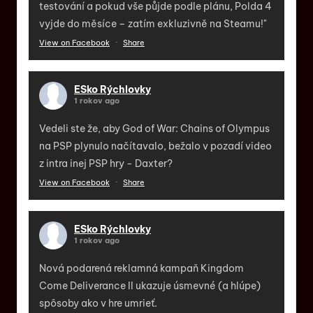
testování a pokud vše půjde podle plánu, Polda 4
vyjde do měsíce – zatím exkluzivně na Steamu!"
View on Facebook
·
Share
ESko Rýchlovky
1 rokov ago
Vedeli ste že, aby God of War: Chains of Olympus
na PSP plynulo načítavalo, bežalo v pozadí video
z intra inej PSP hry - Daxter?
View on Facebook
·
Share
ESko Rýchlovky
1 rokov ago
Nová podarená reklamná kampaň Kingdom
Come Deliverance II ukazuje úsmevné (a hlúpe)
spôsoby ako v hre umrieť.