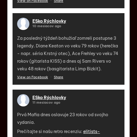
View on Facebook
·
Share
ESko Rýchlovky
10 mesiacov ago
Za posledný týždeň bohužiaľ zomreli postupne 3
legendy. Diane Keaton vo veku 79 rokov (herečka
- napr. séria Krstný otec), Ace Frehley vo veku 74
rokov (gitarista KISS) a dnes aj Sam Rivers vo
veku 48 rokov (basgitarista Limp Bizkit).
View on Facebook
·
Share
ESko Rýchlovky
11 mesiacov ago
Prvá Mafia dnes oslavuje 23 rokov od svojho
vydania.
Prečítajte si našu retro recenziu:
elitists-