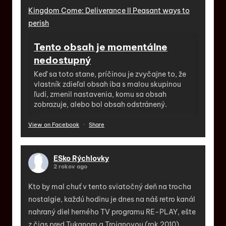
Kingdom Come: Deliverance II Peasant ways to
perish
Tento obsah je momentálne
nedostupný
Keď sa toto stane, príčinou je zvyčajne to, že
vlastník zdieľal obsah iba s malou skupinou
ľudí, zmenil nastavenia, komu sa obsah
zobrazuje, alebo bol obsah odstránený.
View on Facebook
·
Share
ESko Rýchlovky
2 rokov ago
Kto by mal chuť v tento sviatočný deň na trocha
nostalgie, každú hodinu je dnes na náš retro kanál
nahraný diel herného TV programu RE-PLAY, ešte
z čias pred Tukanom a Trojanovou (rok 2010).