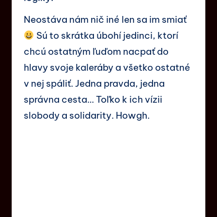
Neostáva nám nič iné len sa im smiať
Sú to skrátka úbohí jedinci, ktorí
chcú ostatným ľuďom nacpať do
hlavy svoje kaleráby a všetko ostatné
v nej spáliť. Jedna pravda, jedna
správna cesta… Toľko k ich vízii
slobody a solidarity. Howgh.