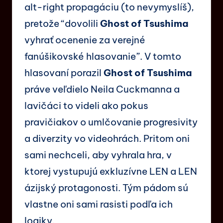
alt-right propagáciu (to nevymyslíš),
pretože “dovolili
Ghost of Tsushima
vyhrať ocenenie za verejné
fanúšikovské hlasovanie”. V tomto
hlasovaní porazil
Ghost of Tsushima
práve veľdielo Neila Cuckmanna a
lavičáci to videli ako pokus
pravičiakov o umlčovanie progresivity
a diverzity vo videohrách. Pritom oni
sami nechceli, aby vyhrala hra, v
ktorej vystupujú exkluzívne LEN a LEN
ázijský protagonosti. Tým pádom sú
vlastne oni sami rasisti podľa ich
logiky.