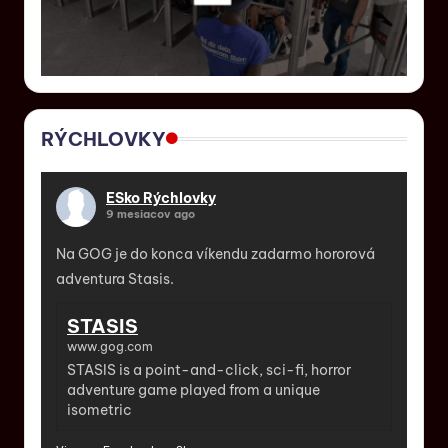
RÝCHLOVKY
ESko Rýchlovky
9 mesiacov ago
Na GOG je do konca víkendu zadarmo hororová
adventura Stasis.
STASIS
www.gog.com
STASIS is a point-and-click, sci-fi, horror
adventure game played from a unique
isometric