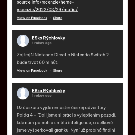
source.info/recenzie/herne-
recenzie/2022/08/29/mafia/
View on Facebook
·
Share
ESko Rýchlovky
1 rokov ago
Zajtrajší Nintendo Direct o Nintendo Switch 2
bude trvať 60 minút.
View on Facebook
·
Share
ESko Rýchlovky
1 rokov ago
Už čoskoro vyjde remaster českej adventúry
Polda 4 - "Dali jsme si práci s vylepšením pozadí,
kde nám pomohla umělá inteligence, a celkově
jsme vyšperkovali grafiku! Nyní už probíhá finální