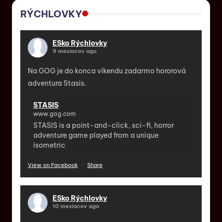
RÝCHLOVKY
ESko Rýchlovky
9 mesiacov ago
Na GOG je do konca víkendu zadarmo hororová
adventura Stasis.
STASIS
www.gog.com
STASIS is a point-and-click, sci-fi, horror
adventure game played from a unique
isometric
View on Facebook
·
Share
ESko Rýchlovky
10 mesiacov ago