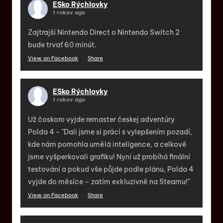
ESko Rýchlovky
1 rokov ago
Zajtrajší Nintendo Direct o Nintendo Switch 2
bude trvať 60 minút.
View on Facebook
·
Share
ESko Rýchlovky
1 rokov ago
Už čoskoro vyjde remaster českej adventúry
Polda 4 - "Dali jsme si práci s vylepšením pozadí,
kde nám pomohla umělá inteligence, a celkově
jsme vyšperkovali grafiku! Nyní už probíhá finální
testování a pokud vše půjde podle plánu, Polda 4
vyjde do měsíce – zatím exkluzivně na Steamu!"
View on Facebook
·
Share