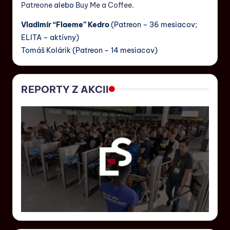
Patreone
alebo
Buy Me a Coffee
.
Vladimír “Flaeme” Kedro
(Patreon – 36 mesiacov;
ELITA – aktívny)
Tomáš Kolárik (Patreon – 14 mesiacov)
REPORTY Z AKCII