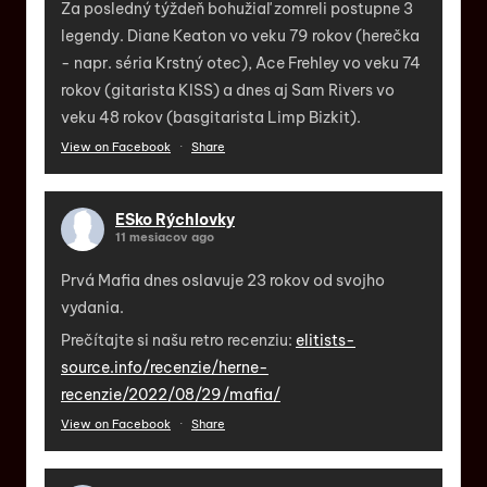
Za posledný týždeň bohužiaľ zomreli postupne 3
legendy. Diane Keaton vo veku 79 rokov (herečka
- napr. séria Krstný otec), Ace Frehley vo veku 74
rokov (gitarista KISS) a dnes aj Sam Rivers vo
veku 48 rokov (basgitarista Limp Bizkit).
View on Facebook
·
Share
ESko Rýchlovky
11 mesiacov ago
Prvá Mafia dnes oslavuje 23 rokov od svojho
vydania.
Prečítajte si našu retro recenziu:
elitists-
source.info/recenzie/herne-
recenzie/2022/08/29/mafia/
View on Facebook
·
Share