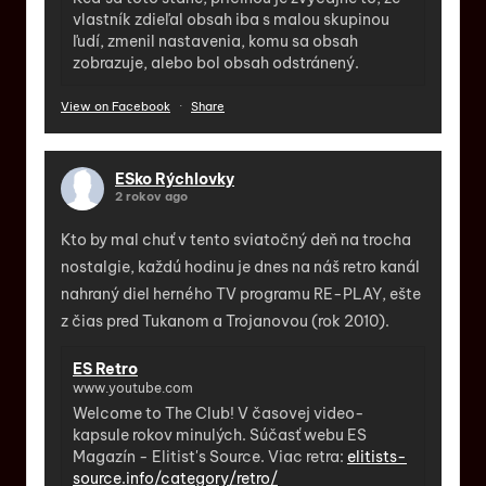
vlastník zdieľal obsah iba s malou skupinou
ľudí, zmenil nastavenia, komu sa obsah
zobrazuje, alebo bol obsah odstránený.
View on Facebook
·
Share
ESko Rýchlovky
2 rokov ago
Kto by mal chuť v tento sviatočný deň na trocha
nostalgie, každú hodinu je dnes na náš retro kanál
nahraný diel herného TV programu RE-PLAY, ešte
z čias pred Tukanom a Trojanovou (rok 2010).
ES Retro
www.youtube.com
Welcome to The Club! V časovej video-
kapsule rokov minulých. Súčasť webu ES
Magazín - Elitist's Source. Viac retra:
elitists-
source.info/category/retro/