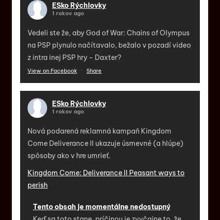
ESko Rýchlovky
1 rokov ago
Vedeli ste že, aby God of War: Chains of Olympus
na PSP plynulo načítavalo, bežalo v pozadí video
z intra inej PSP hry - Daxter?
View on Facebook
·
Share
ESko Rýchlovky
1 rokov ago
Nová podarená reklamná kampaň Kingdom
Come Deliverance II ukazuje úsmevné (a hlúpe)
spôsoby ako v hre umrieť.
Kingdom Come: Deliverance II Peasant ways to
perish
Tento obsah je momentálne nedostupný
Keď sa toto stane, príčinou je zvyčajne to, že