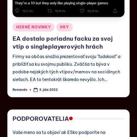
HERNÉ NOVINKY
HRY
EA dostalo poriadnu facku za svoj
vtip o singleplayerových hrách
Firmy sa občas snažia prezentovať svoju "ľudskosť" a
priblížiť sa ku svojmu publiku. Zväčša to býva v
podobe nejakých tých vtipov/memov na sociálnych
sieťach. EA to tentokrát škaredo nevyšlo. Ich…
Romando
3. júla 2022
PODPOROVATELIA
Vaše meno sa tu objaví ak ESko podporíte na