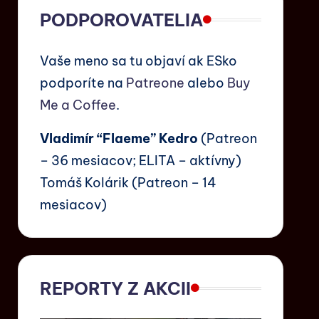
PODPOROVATELIA
Vaše meno sa tu objaví ak ESko
podporíte na
Patreone
alebo
Buy
Me a Coffee
.
Vladimír “Flaeme” Kedro
(Patreon
– 36 mesiacov; ELITA – aktívny)
Tomáš Kolárik (Patreon – 14
mesiacov)
REPORTY Z AKCII