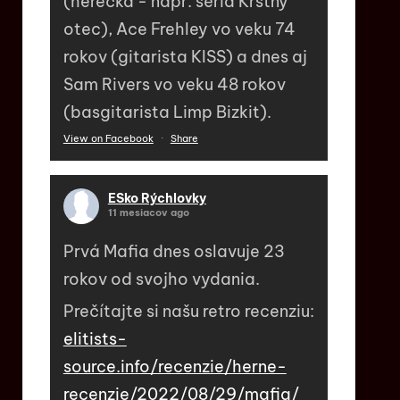
(herečka - napr. séria Krstný
otec), Ace Frehley vo veku 74
rokov (gitarista KISS) a dnes aj
Sam Rivers vo veku 48 rokov
(basgitarista Limp Bizkit).
View on Facebook
·
Share
ESko Rýchlovky
11 mesiacov ago
Prvá Mafia dnes oslavuje 23
rokov od svojho vydania.
Prečítajte si našu retro recenziu:
elitists-
source.info/recenzie/herne-
recenzie/2022/08/29/mafia/