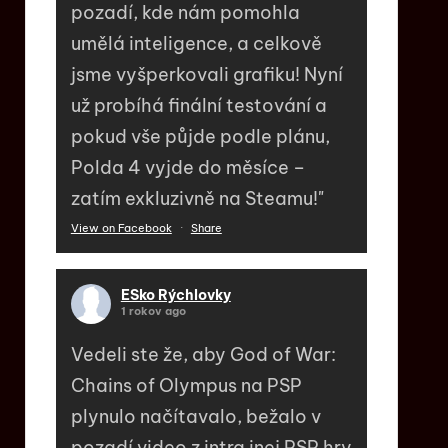
pozadí, kde nám pomohla
umělá inteligence, a celkově
jsme vyšperkovali grafiku! Nyní
už probíhá finální testování a
pokud vše půjde podle plánu,
Polda 4 vyjde do měsíce –
zatím exkluzivně na Steamu!"
View on Facebook
·
Share
ESko Rýchlovky
1 rokov ago
Vedeli ste že, aby God of War:
Chains of Olympus na PSP
plynulo načítavalo, bežalo v
pozadí video z intra inej PSP hry