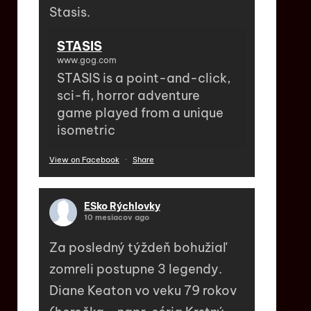
Stasis.
STASIS
www.gog.com
STASIS is a point-and-click,
sci-fi, horror adventure
game played from a unique
isometric
View on Facebook
·
Share
ESko Rýchlovky
10 mesiacov ago
Za posledný týždeň bohužiaľ
zomreli postupne 3 legendy.
Diane Keaton vo veku 79 rokov