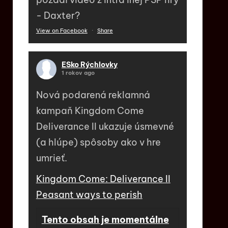
- Daxter?
View on Facebook
·
Share
ESko Rýchlovky
1 rokov ago
Nová podarená reklamná
kampaň Kingdom Come
Deliverance II ukazuje úsmevné
(a hlúpe) spôsoby ako v hre
umrieť.
Kingdom Come: Deliverance II
Peasant ways to perish
Tento obsah je momentálne