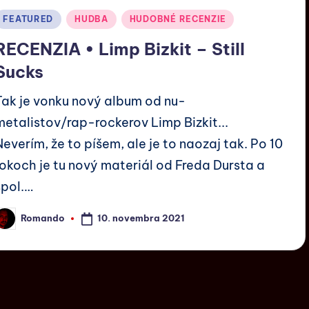
FEATURED
HUDBA
HUDOBNÉ RECENZIE
RECENZIA • Limp Bizkit – Still
Sucks
Tak je vonku nový album od nu-
metalistov/rap-rockerov Limp Bizkit...
Neverím, že to píšem, ale je to naozaj tak. Po 10
rokoch je tu nový materiál od Freda Dursta a
spol.…
10. novembra 2021
Romando