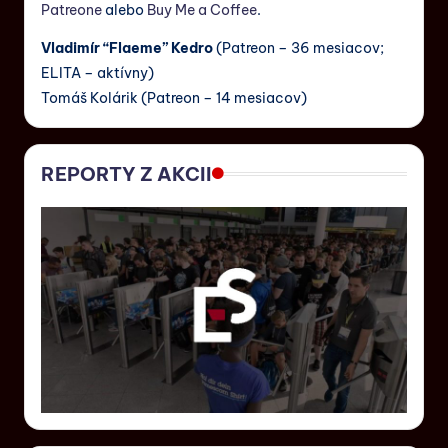
Patreone
alebo
Buy Me a Coffee
.
Vladimír “Flaeme” Kedro
(Patreon – 36 mesiacov;
ELITA – aktívny)
Tomáš Kolárik (Patreon – 14 mesiacov)
REPORTY Z AKCII