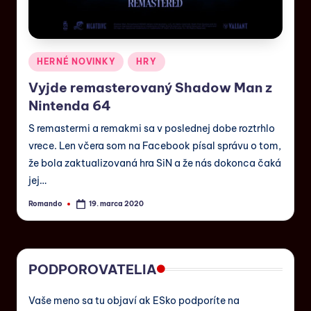
HERNÉ NOVINKY
HRY
Vyjde remasterovaný Shadow Man z
Nintenda 64
S remastermi a remakmi sa v poslednej dobe roztrhlo
vrece. Len včera som na Facebook písal správu o tom,
že bola zaktualizovaná hra SiN a že nás dokonca čaká
jej…
Romando
19. marca 2020
PODPOROVATELIA
Vaše meno sa tu objaví ak ESko podporíte na