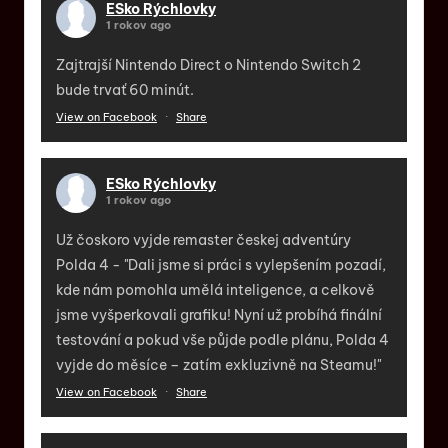
ESko Rýchlovky
1 rokov ago
Zajtrajší Nintendo Direct o Nintendo Switch 2
bude trvať 60 minút.
View on Facebook
·
Share
ESko Rýchlovky
1 rokov ago
Už čoskoro vyjde remaster českej adventúry
Polda 4 - "Dali jsme si práci s vylepšením pozadí,
kde nám pomohla umělá inteligence, a celkově
jsme vyšperkovali grafiku! Nyní už probíhá finální
testování a pokud vše půjde podle plánu, Polda 4
vyjde do měsíce – zatím exkluzivně na Steamu!"
View on Facebook
·
Share