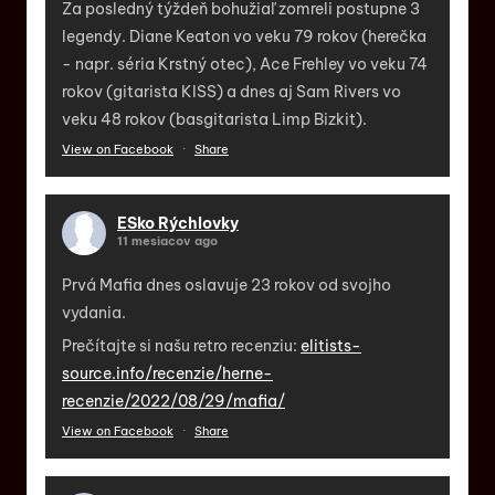
Za posledný týždeň bohužiaľ zomreli postupne 3
legendy. Diane Keaton vo veku 79 rokov (herečka
- napr. séria Krstný otec), Ace Frehley vo veku 74
rokov (gitarista KISS) a dnes aj Sam Rivers vo
veku 48 rokov (basgitarista Limp Bizkit).
View on Facebook
·
Share
ESko Rýchlovky
11 mesiacov ago
Prvá Mafia dnes oslavuje 23 rokov od svojho
vydania.
Prečítajte si našu retro recenziu:
elitists-
source.info/recenzie/herne-
recenzie/2022/08/29/mafia/
View on Facebook
·
Share