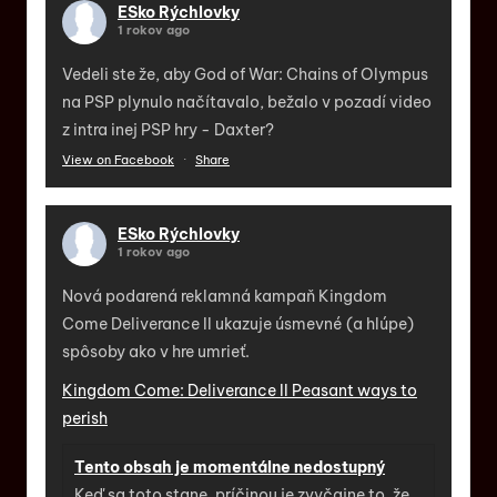
ESko Rýchlovky
1 rokov ago
Vedeli ste že, aby God of War: Chains of Olympus
na PSP plynulo načítavalo, bežalo v pozadí video
z intra inej PSP hry - Daxter?
View on Facebook
·
Share
ESko Rýchlovky
1 rokov ago
Nová podarená reklamná kampaň Kingdom
Come Deliverance II ukazuje úsmevné (a hlúpe)
spôsoby ako v hre umrieť.
Kingdom Come: Deliverance II Peasant ways to
perish
Tento obsah je momentálne nedostupný
Keď sa toto stane, príčinou je zvyčajne to, že