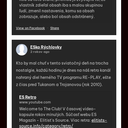
vlastník zdieľal obsah iba s malou skupinou
ľudí, zmenil nastavenia, komu sa obsah
zobrazuje, alebo bol obsah odstránený.
View on Facebook
·
Share
ESko Rýchlovky
2 rokov ago
Kto by mal chuť v tento sviatočný deň na trocha
nostalgie, každú hodinu je dnes na náš retro kanál
nahraný diel herného TV programu RE-PLAY, ešte
z čias pred Tukanom a Trojanovou (rok 2010).
ES Retro
www.youtube.com
Welcome to The Club! V časovej video-
kapsule rokov minulých. Súčasť webu ES
Magazín - Elitist's Source. Viac retra:
elitists-
source.info/category/retro/