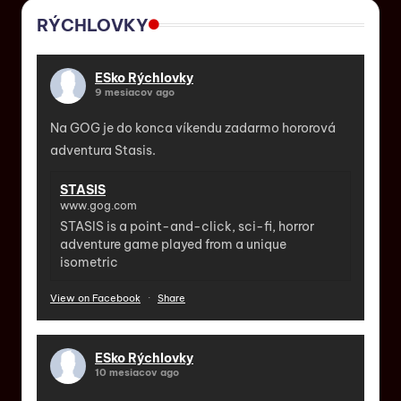
RÝCHLOVKY
ESko Rýchlovky
9 mesiacov ago
Na GOG je do konca víkendu zadarmo hororová
adventura Stasis.
STASIS
www.gog.com
STASIS is a point-and-click, sci-fi, horror
adventure game played from a unique
isometric
View on Facebook
·
Share
ESko Rýchlovky
10 mesiacov ago