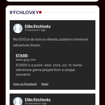
RÝCHLOVKY
ESko Rýchlovky
9 mesiacov ago
Na GOG je do konca víkendu zadarmo hororová
adventura Stasis.
STASIS
www.gog.com
STASIS is a point-and-click, sci-fi, horror
adventure game played from a unique
isometric
View on Facebook
·
Share
ESko Rýchlovky
10 mesiacov ago