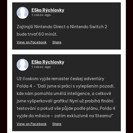
ESko Rýchlovky
1 rokov ago
Zajtrajší Nintendo Direct o Nintendo Switch 2
bude trvať 60 minút.
View on Facebook
·
Share
ESko Rýchlovky
1 rokov ago
Už čoskoro vyjde remaster českej adventúry
Polda 4 - "Dali jsme si práci s vylepšením pozadí,
kde nám pomohla umělá inteligence, a celkově
jsme vyšperkovali grafiku! Nyní už probíhá finální
testování a pokud vše půjde podle plánu, Polda 4
vyjde do měsíce – zatím exkluzivně na Steamu!"
View on Facebook
·
Share