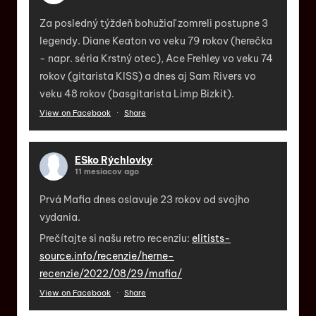
Za posledný týždeň bohužiaľ zomreli postupne 3
legendy. Diane Keaton vo veku 79 rokov (herečka
- napr. séria Krstný otec), Ace Frehley vo veku 74
rokov (gitarista KISS) a dnes aj Sam Rivers vo
veku 48 rokov (basgitarista Limp Bizkit).
View on Facebook
·
Share
ESko Rýchlovky
11 mesiacov ago
Prvá Mafia dnes oslavuje 23 rokov od svojho
vydania.
Prečítajte si našu retro recenziu:
elitists-
source.info/recenzie/herne-
recenzie/2022/08/29/mafia/
View on Facebook
·
Share