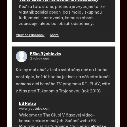
Keď sa toto stane, príčinou je zvyčajne to, že
vlastník zdieľal obsah iba s malou skupinou
ľudí, zmenil nastavenia, komu sa obsah
zobrazuje, alebo bol obsah odstránený.
View on Facebook
·
Share
ESko Rýchlovky
2 rokov ago
Kto by mal chuť v tento sviatočný deň na trocha
nostalgie, každú hodinu je dnes na náš retro kanál
nahraný diel herného TV programu RE-PLAY, ešte
z čias pred Tukanom a Trojanovou (rok 2010).
ES Retro
www.youtube.com
Welcome to The Club! V časovej video-
kapsule rokov minulých. Súčasť webu ES
Magazín - Elitist's Source. Viac retra:
elitists-