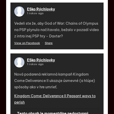
ESko Rýchlovky
1 rokov ago
Vedeli ste že, aby God of War: Chains of Olympus
na PSP plynulo načítavalo, bežalo v pozadí video
z intra inej PSP hry - Daxter?
View on Facebook
·
Share
ESko Rýchlovky
1 rokov ago
Nová podarená reklamná kampaň Kingdom
Come Deliverance II ukazuje úsmevné (a hlúpe)
spôsoby ako v hre umrieť.
Kingdom Come: Deliverance II Peasant ways to
perish
Tento obsah je momentálne nedostupný