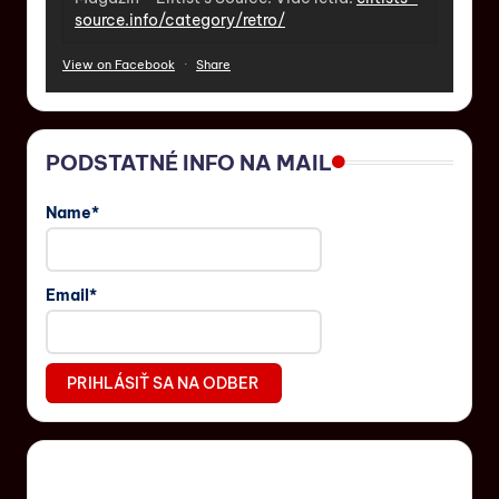
source.info/category/retro/
View on Facebook
·
Share
PODSTATNÉ INFO NA MAIL
Name*
Email*