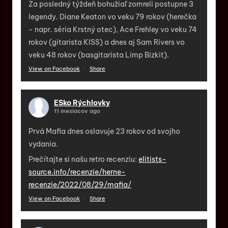
Za posledný týždeň bohužiaľ zomreli postupne 3
legendy. Diane Keaton vo veku 79 rokov (herečka
- napr. séria Krstný otec), Ace Frehley vo veku 74
rokov (gitarista KISS) a dnes aj Sam Rivers vo
veku 48 rokov (basgitarista Limp Bizkit).
View on Facebook
·
Share
ESko Rýchlovky
11 mesiacov ago
Prvá Mafia dnes oslavuje 23 rokov od svojho
vydania.
Prečítajte si našu retro recenziu:
elitists-
source.info/recenzie/herne-
recenzie/2022/08/29/mafia/
View on Facebook
·
Share