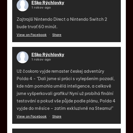
ESko Rýchlovky
1 rokov ago
Zajtrajší Nintendo Direct o Nintendo Switch 2
bude trvať 60 minút.
View on Facebook
·
Share
ESko Rýchlovky
1 rokov ago
Už čoskoro vyjde remaster českej adventúry
Polda 4 - "Dali jsme si práci s vylepšením pozadí,
kde nám pomohla umělá inteligence, a celkově
jsme vyšperkovali grafiku! Nyní už probíhá finální
testování a pokud vše půjde podle plánu, Polda 4
vyjde do měsíce – zatím exkluzivně na Steamu!"
View on Facebook
·
Share