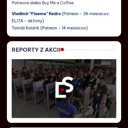
Patreone
alebo
Buy Me a Coffee
.
Vladimír “Flaeme” Kedro
(Patreon – 36 mesiacov;
ELITA – aktívny)
Tomáš Kolárik (Patreon – 14 mesiacov)
REPORTY Z AKCII