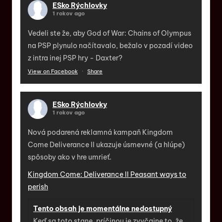
ESko Rýchlovky
1 rokov ago
Vedeli ste že, aby God of War: Chains of Olympus
na PSP plynulo načítavalo, bežalo v pozadí video
z intra inej PSP hry - Daxter?
View on Facebook
·
Share
ESko Rýchlovky
1 rokov ago
Nová podarená reklamná kampaň Kingdom
Come Deliverance II ukazuje úsmevné (a hlúpe)
spôsoby ako v hre umrieť.
Kingdom Come: Deliverance II Peasant ways to
perish
Tento obsah je momentálne nedostupný
Keď sa toto stane, príčinou je zvyčajne to, že