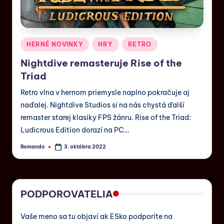
HERNÉ NOVINKY
HRY
RETRO
Nightdive remasteruje Rise of the
Triad
Retro vlna v hernom priemysle naplno pokračuje aj
naďalej. Nightdive Studios si na nás chystá ďalší
remaster starej klasiky FPS žánru. Rise of the Triad:
Ludicrous Edition dorazí na PC…
Romando
3. októbra 2022
PODPOROVATELIA
Vaše meno sa tu objaví ak ESko podporíte na