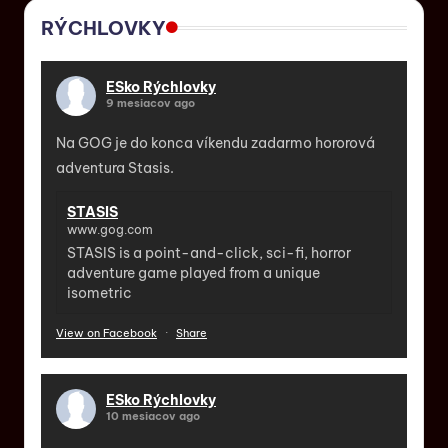
RÝCHLOVKY
ESko Rýchlovky
9 mesiacov ago
Na GOG je do konca víkendu zadarmo hororová
adventura Stasis.
STASIS
www.gog.com
STASIS is a point-and-click, sci-fi, horror
adventure game played from a unique
isometric
View on Facebook
·
Share
ESko Rýchlovky
10 mesiacov ago