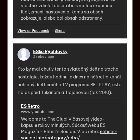
vlastník zdieľal obsah iba s malou skupinou
ľudí, zmenil nastavenia, komu sa obsah
zobrazuje, alebo bol obsah odstránený.
View on Facebook
·
Share
ESko Rýchlovky
2 rokov ago
Kto by mal chuť v tento sviatočný deň na trocha
nostalgie, každú hodinu je dnes na náš retro kanál
nahraný diel herného TV programu RE-PLAY, ešte
z čias pred Tukanom a Trojanovou (rok 2010).
ES Retro
www.youtube.com
Welcome to The Club! V časovej video-
kapsule rokov minulých. Súčasť webu ES
Magazín - Elitist's Source. Viac retra:
elitists-
source.info/category/retro/