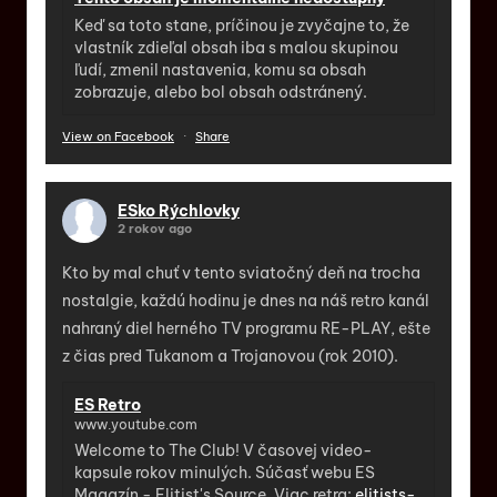
Keď sa toto stane, príčinou je zvyčajne to, že
vlastník zdieľal obsah iba s malou skupinou
ľudí, zmenil nastavenia, komu sa obsah
zobrazuje, alebo bol obsah odstránený.
View on Facebook
·
Share
ESko Rýchlovky
2 rokov ago
Kto by mal chuť v tento sviatočný deň na trocha
nostalgie, každú hodinu je dnes na náš retro kanál
nahraný diel herného TV programu RE-PLAY, ešte
z čias pred Tukanom a Trojanovou (rok 2010).
ES Retro
www.youtube.com
Welcome to The Club! V časovej video-
kapsule rokov minulých. Súčasť webu ES
Magazín - Elitist's Source. Viac retra:
elitists-