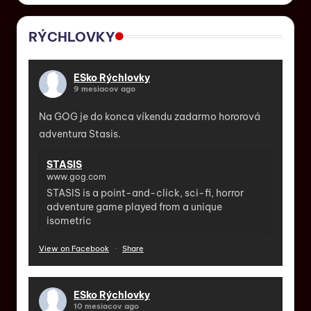
RÝCHLOVKY
ESko Rýchlovky
9 mesiacov ago
Na GOG je do konca víkendu zadarmo hororová
adventura Stasis.
STASIS
www.gog.com
STASIS is a point-and-click, sci-fi, horror
adventure game played from a unique
isometric
View on Facebook
·
Share
ESko Rýchlovky
10 mesiacov ago