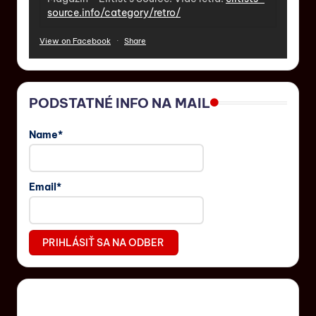
source.info/category/retro/
View on Facebook
·
Share
PODSTATNÉ INFO NA MAIL
Name*
Email*