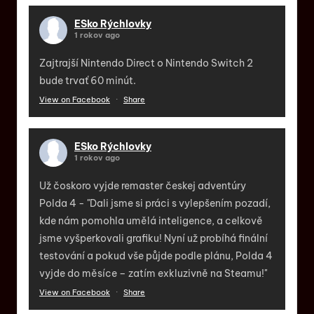
ESko Rýchlovky
1 rokov ago
Zajtrajší Nintendo Direct o Nintendo Switch 2
bude trvať 60 minút.
View on Facebook
·
Share
ESko Rýchlovky
1 rokov ago
Už čoskoro vyjde remaster českej adventúry
Polda 4 - "Dali jsme si práci s vylepšením pozadí,
kde nám pomohla umělá inteligence, a celkově
jsme vyšperkovali grafiku! Nyní už probíhá finální
testování a pokud vše půjde podle plánu, Polda 4
vyjde do měsíce – zatím exkluzivně na Steamu!"
View on Facebook
·
Share