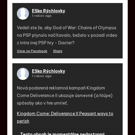
ESko Rýchlovky
1 rokov ago
Vedeli ste že, aby God of War: Chains of Olympus
na PSP plynulo načítavalo, bežalo v pozadí video
z intra inej PSP hry - Daxter?
View on Facebook
·
Share
ESko Rýchlovky
1 rokov ago
Nová podarená reklamná kampaň Kingdom
Come Deliverance II ukazuje úsmevné (a hlúpe)
spôsoby ako v hre umrieť.
Kingdom Come: Deliverance II Peasant ways to
perish
Tento obsah je momentálne nedostupný