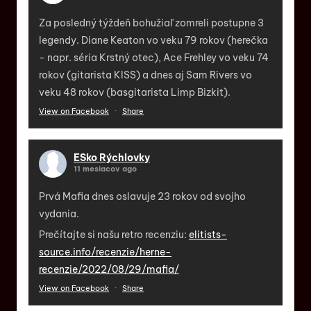
Za posledný týždeň bohužiaľ zomreli postupne 3
legendy. Diane Keaton vo veku 79 rokov (herečka
- napr. séria Krstný otec), Ace Frehley vo veku 74
rokov (gitarista KISS) a dnes aj Sam Rivers vo
veku 48 rokov (basgitarista Limp Bizkit).
View on Facebook
·
Share
ESko Rýchlovky
11 mesiacov ago
Prvá Mafia dnes oslavuje 23 rokov od svojho
vydania.
Prečítajte si našu retro recenziu:
elitists-
source.info/recenzie/herne-
recenzie/2022/08/29/mafia/
View on Facebook
·
Share