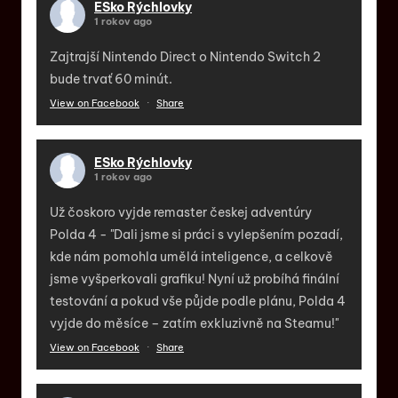
ESko Rýchlovky
1 rokov ago
Zajtrajší Nintendo Direct o Nintendo Switch 2
bude trvať 60 minút.
View on Facebook
·
Share
ESko Rýchlovky
1 rokov ago
Už čoskoro vyjde remaster českej adventúry
Polda 4 - "Dali jsme si práci s vylepšením pozadí,
kde nám pomohla umělá inteligence, a celkově
jsme vyšperkovali grafiku! Nyní už probíhá finální
testování a pokud vše půjde podle plánu, Polda 4
vyjde do měsíce – zatím exkluzivně na Steamu!"
View on Facebook
·
Share