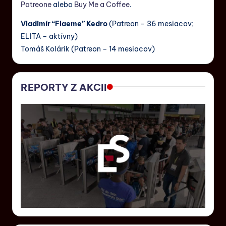
Patreone
alebo
Buy Me a Coffee
.
Vladimír “Flaeme” Kedro
(Patreon – 36 mesiacov;
ELITA – aktívny)
Tomáš Kolárik (Patreon – 14 mesiacov)
REPORTY Z AKCII