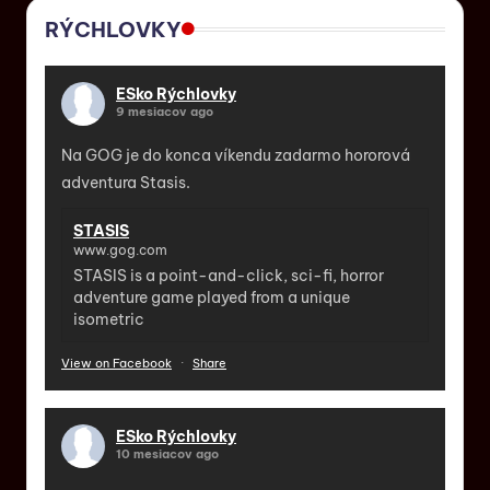
RÝCHLOVKY
ESko Rýchlovky
9 mesiacov ago
Na GOG je do konca víkendu zadarmo hororová
adventura Stasis.
STASIS
www.gog.com
STASIS is a point-and-click, sci-fi, horror
adventure game played from a unique
isometric
View on Facebook
·
Share
ESko Rýchlovky
10 mesiacov ago