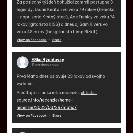
Za posledný týždeň bohužiaľ zomreli postupne 3
legendy. Diane Keaton vo veku 79 rokov (herečka
- napr. séria Krstný otec), Ace Frehley vo veku 74
rokov (gitarista KISS) a dnes aj Sam Rivers vo
veku 48 rokov (basgitarista Limp Bizkit).
View on Facebook
·
Share
ESko Rýchlovky
11 mesiacov ago
Prvá Mafia dnes oslavuje 23 rokov od svojho
vydania.
Prečítajte si našu retro recenziu:
elitists-
source.info/recenzie/herne-
recenzie/2022/08/29/mafia/
View on Facebook
·
Share