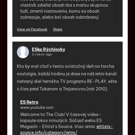
vlastník zdieľal obsah iba s malou skupinou
ľudí, zmenil nastavenia, komu sa obsah
zobrazuje, alebo bol obsah odstránený.
View on Facebook
·
Share
ESko Rýchlovky
2 rokov ago
Kto by mal chuť v tento sviatočný deň na trocha
nostalgie, každú hodinu je dnes na náš retro kanál
nahraný diel herného TV programu RE-PLAY, ešte
z čias pred Tukanom a Trojanovou (rok 2010).
ES Retro
www.youtube.com
Welcome to The Club! V časovej video-
kapsule rokov minulých. Súčasť webu ES
Magazín - Elitist's Source. Viac retra:
elitists-
source.info/category/retro/