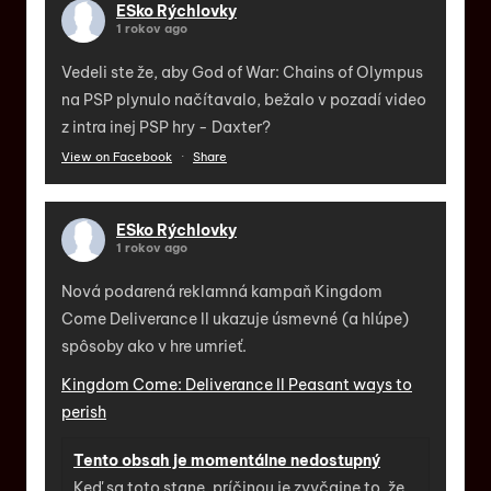
ESko Rýchlovky
1 rokov ago
Vedeli ste že, aby God of War: Chains of Olympus
na PSP plynulo načítavalo, bežalo v pozadí video
z intra inej PSP hry - Daxter?
View on Facebook
·
Share
ESko Rýchlovky
1 rokov ago
Nová podarená reklamná kampaň Kingdom
Come Deliverance II ukazuje úsmevné (a hlúpe)
spôsoby ako v hre umrieť.
Kingdom Come: Deliverance II Peasant ways to
perish
Tento obsah je momentálne nedostupný
Keď sa toto stane, príčinou je zvyčajne to, že