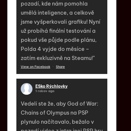
pozadí, kde nám pomohla
umělá inteligence, a celkově
jsme vyšperkovali grafiku! Nyní
už probíhá finální testování a
pokud vše půjde podle plánu,
Polda 4 vyjde do měsíce –
zatím exkluzivně na Steamu!"
View on Facebook
·
Share
ESko Rýchlovky
1 rokov ago
Vedeli ste že, aby God of War:
Chains of Olympus na PSP
plynulo načítavalo, bežalo v
pozadí video z intra inej PSP hry