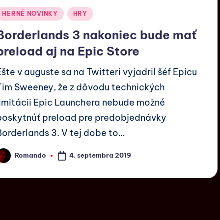
HERNÉ NOVINKY
HRY
Borderlands 3 nakoniec bude mať
preload aj na Epic Store
Ešte v auguste sa na Twitteri vyjadril šéf Epicu
Tim Sweeney, že z dôvodu technických
limitácii Epic Launchera nebude možné
poskytnúť preload pre predobjednávky
Borderlands 3. V tej dobe to…
4. septembra 2019
Romando