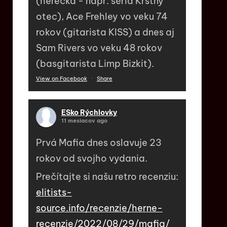
(herečka - napr. séria Krstný
otec), Ace Frehley vo veku 74
rokov (gitarista KISS) a dnes aj
Sam Rivers vo veku 48 rokov
(basgitarista Limp Bizkit).
View on Facebook
·
Share
ESko Rýchlovky
11 mesiacov ago
Prvá Mafia dnes oslavuje 23
rokov od svojho vydania.
Prečítajte si našu retro recenziu:
elitists-
source.info/recenzie/herne-
recenzie/2022/08/29/mafia/