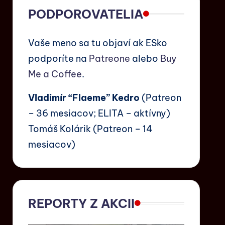
PODPOROVATELIA
Vaše meno sa tu objaví ak ESko
podporíte na
Patreone
alebo
Buy
Me a Coffee
.
Vladimír “Flaeme” Kedro
(Patreon
– 36 mesiacov; ELITA – aktívny)
Tomáš Kolárik (Patreon – 14
mesiacov)
REPORTY Z AKCII