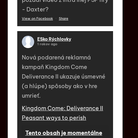
- Daxter?
View on Facebook
·
Share
ESko Rýchlovky
1 rokov ago
Nová podarená reklamná
kampaň Kingdom Come
Deliverance II ukazuje úsmevné
(a hlúpe) spôsoby ako v hre
umrieť.
Kingdom Come: Deliverance II
Peasant ways to perish
Tento obsah je momentálne