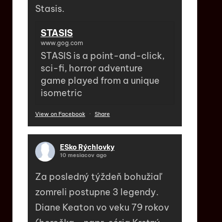
Stasis.
STASIS
www.gog.com
STASIS is a point-and-click,
sci-fi, horror adventure
game played from a unique
isometric
View on Facebook
·
Share
ESko Rýchlovky
10 mesiacov ago
Za posledný týždeň bohužiaľ
zomreli postupne 3 legendy.
Diane Keaton vo veku 79 rokov