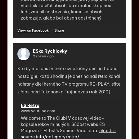
vlastník zdieľal obsah iba s malou skupinou
ľudí, zmenil nastavenia, komu sa obsah
zobrazuje, alebo bol obsah odstránený.
View on Facebook
·
Share
ESko Rýchlovky
2 rokov ago
Kto by mal chuť v tento sviatočný deň na trocha
nostalgie, každú hodinu je dnes na náš retro kanál
nahraný diel herného TV programu RE-PLAY, ešte
z čias pred Tukanom a Trojanovou (rok 2010).
ES Retro
www.youtube.com
Welcome to The Club! V časovej video-
kapsule rokov minulých. Súčasť webu ES
Magazín - Elitist's Source. Viac retra:
elitists-
source.info/category/retro/