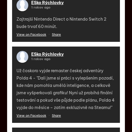
ESko Rýchlovky
1 rokov ago
Zajtrajší Nintendo Direct o Nintendo Switch 2
bude trvať 60 minút.
View on Facebook
·
Share
ESko Rýchlovky
1 rokov ago
Už čoskoro vyjde remaster českej adventúry
Polda 4 - "Dali jsme si práci s vylepšením pozadí,
kde nám pomohla umělá inteligence, a celkově
jsme vyšperkovali grafiku! Nyní už probíhá finální
testování a pokud vše půjde podle plánu, Polda 4
vyjde do měsíce – zatím exkluzivně na Steamu!"
View on Facebook
·
Share