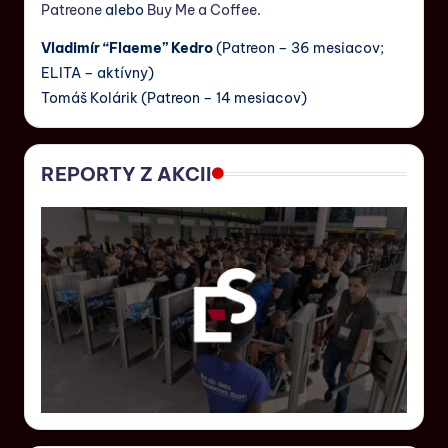
Patreone
alebo
Buy Me a Coffee
.
Vladimír “Flaeme” Kedro
(Patreon – 36 mesiacov;
ELITA – aktívny)
Tomáš Kolárik (Patreon – 14 mesiacov)
REPORTY Z AKCII