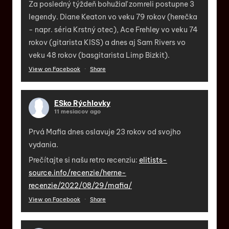
Za posledný týždeň bohužiaľ zomreli postupne 3
legendy. Diane Keaton vo veku 79 rokov (herečka
- napr. séria Krstný otec), Ace Frehley vo veku 74
rokov (gitarista KISS) a dnes aj Sam Rivers vo
veku 48 rokov (basgitarista Limp Bizkit).
View on Facebook
·
Share
ESko Rýchlovky
11 mesiacov ago
Prvá Mafia dnes oslavuje 23 rokov od svojho
vydania.
Prečítajte si našu retro recenziu:
elitists-
source.info/recenzie/herne-
recenzie/2022/08/29/mafia/
View on Facebook
·
Share