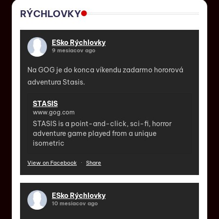
RÝCHLOVKY
ESko Rýchlovky
9 mesiacov ago
Na GOG je do konca víkendu zadarmo hororová
adventura Stasis.
STASIS
www.gog.com
STASIS is a point-and-click, sci-fi, horror
adventure game played from a unique
isometric
View on Facebook
·
Share
ESko Rýchlovky
10 mesiacov ago