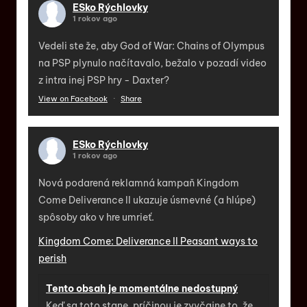
ESko Rýchlovky
1 rokov ago
Vedeli ste že, aby God of War: Chains of Olympus
na PSP plynulo načítavalo, bežalo v pozadí video
z intra inej PSP hry - Daxter?
View on Facebook
·
Share
ESko Rýchlovky
1 rokov ago
Nová podarená reklamná kampaň Kingdom
Come Deliverance II ukazuje úsmevné (a hlúpe)
spôsoby ako v hre umrieť.
Kingdom Come: Deliverance II Peasant ways to
perish
Tento obsah je momentálne nedostupný
Keď sa toto stane, príčinou je zvyčajne to, že