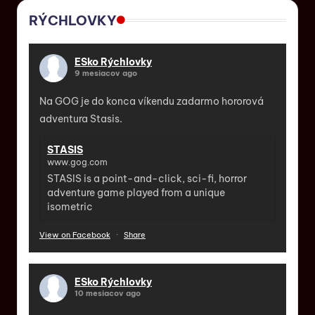
RÝCHLOVKY
ESko Rýchlovky
9 mesiacov ago
Na GOG je do konca víkendu zadarmo hororová
adventura Stasis.
STASIS
www.gog.com
STASIS is a point-and-click, sci-fi, horror
adventure game played from a unique
isometric
View on Facebook
·
Share
ESko Rýchlovky
10 mesiacov ago