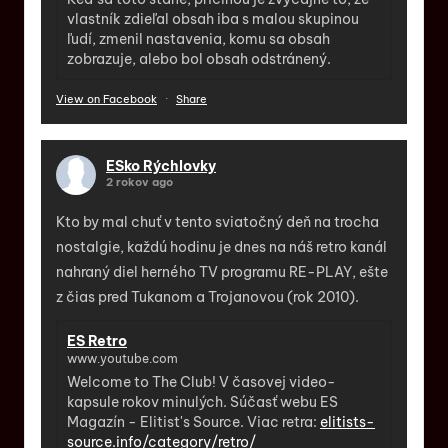
vlastník zdieľal obsah iba s malou skupinou
ľudí, zmenil nastavenia, komu sa obsah
zobrazuje, alebo bol obsah odstránený.
View on Facebook
·
Share
ESko Rýchlovky
2 rokov ago
Kto by mal chuť v tento sviatočný deň na trocha
nostalgie, každú hodinu je dnes na náš retro kanál
nahraný diel herného TV programu RE-PLAY, ešte
z čias pred Tukanom a Trojanovou (rok 2010).
ES Retro
www.youtube.com
Welcome to The Club! V časovej video-
kapsule rokov minulých. Súčasť webu ES
Magazín - Elitist's Source. Viac retra:
elitists-
source.info/category/retro/