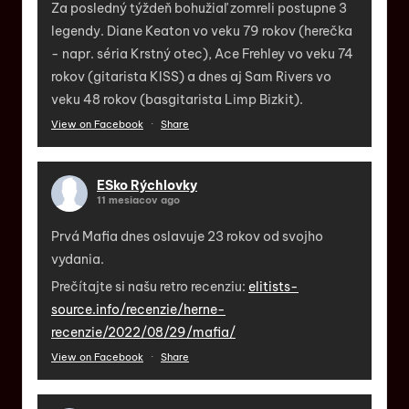
Za posledný týždeň bohužiaľ zomreli postupne 3
legendy. Diane Keaton vo veku 79 rokov (herečka
- napr. séria Krstný otec), Ace Frehley vo veku 74
rokov (gitarista KISS) a dnes aj Sam Rivers vo
veku 48 rokov (basgitarista Limp Bizkit).
View on Facebook
·
Share
ESko Rýchlovky
11 mesiacov ago
Prvá Mafia dnes oslavuje 23 rokov od svojho
vydania.
Prečítajte si našu retro recenziu:
elitists-
source.info/recenzie/herne-
recenzie/2022/08/29/mafia/
View on Facebook
·
Share