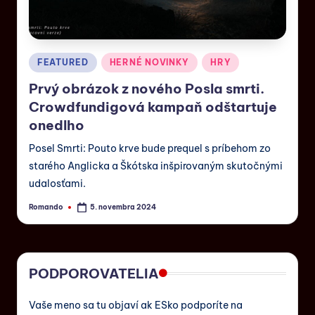
FEATURED
HERNÉ NOVINKY
HRY
Prvý obrázok z nového Posla smrti.
Crowdfundigová kampaň odštartuje
onedlho
Posel Smrti: Pouto krve bude prequel s príbehom zo
starého Anglicka a Škótska inšpirovaným skutočnými
udalosťami.
Romando
5. novembra 2024
PODPOROVATELIA
Vaše meno sa tu objaví ak ESko podporíte na