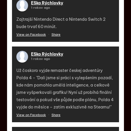
ESko Rýchlovky
1 rokov ago
Zajtrajší Nintendo Direct o Nintendo Switch 2
bude trvať 60 minút.
View on Facebook
·
Share
ESko Rýchlovky
1 rokov ago
Už čoskoro vyjde remaster českej adventúry
Polda 4 - "Dali jsme si práci s vylepšením pozadí,
kde nám pomohla umělá inteligence, a celkově
jsme vyšperkovali grafiku! Nyní už probíhá finální
testování a pokud vše půjde podle plánu, Polda 4
vyjde do měsíce – zatím exkluzivně na Steamu!"
View on Facebook
·
Share