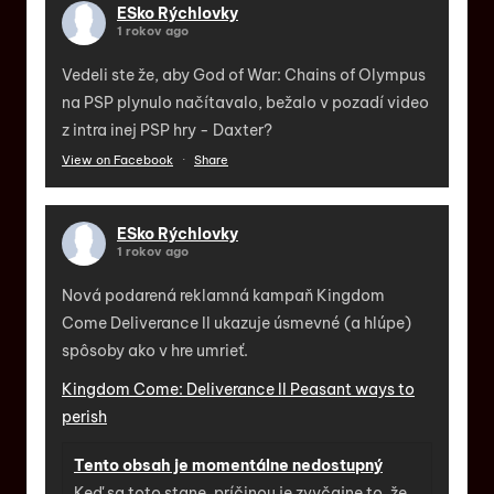
ESko Rýchlovky
1 rokov ago
Vedeli ste že, aby God of War: Chains of Olympus
na PSP plynulo načítavalo, bežalo v pozadí video
z intra inej PSP hry - Daxter?
View on Facebook
·
Share
ESko Rýchlovky
1 rokov ago
Nová podarená reklamná kampaň Kingdom
Come Deliverance II ukazuje úsmevné (a hlúpe)
spôsoby ako v hre umrieť.
Kingdom Come: Deliverance II Peasant ways to
perish
Tento obsah je momentálne nedostupný
Keď sa toto stane, príčinou je zvyčajne to, že