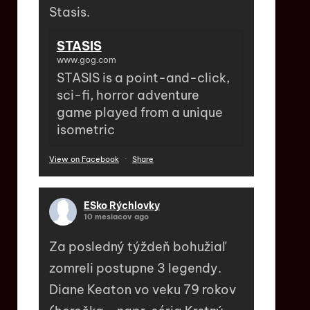
Stasis.
STASIS
www.gog.com
STASIS is a point-and-click,
sci-fi, horror adventure
game played from a unique
isometric
View on Facebook
·
Share
ESko Rýchlovky
10 mesiacov ago
Za posledný týždeň bohužiaľ
zomreli postupne 3 legendy.
Diane Keaton vo veku 79 rokov