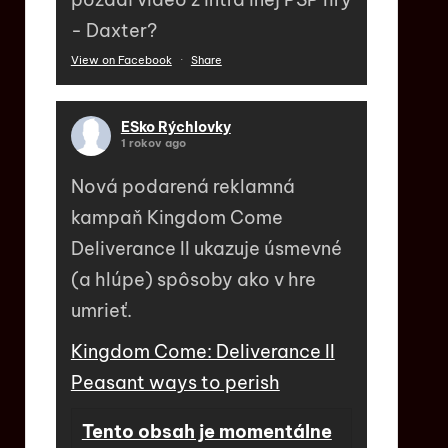
- Daxter?
View on Facebook
·
Share
ESko Rýchlovky
1 rokov ago
Nová podarená reklamná
kampaň Kingdom Come
Deliverance II ukazuje úsmevné
(a hlúpe) spôsoby ako v hre
umrieť.
Kingdom Come: Deliverance II
Peasant ways to perish
Tento obsah je momentálne