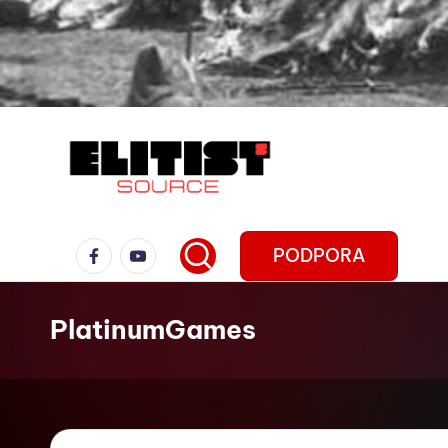
PODPORA
PlatinumGames