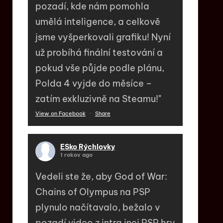
pozadí, kde nám pomohla
umělá inteligence, a celkově
jsme vyšperkovali grafiku! Nyní
už probíhá finální testování a
pokud vše půjde podle plánu,
Polda 4 vyjde do měsíce –
zatím exkluzivně na Steamu!"
View on Facebook
·
Share
ESko Rýchlovky
1 rokov ago
Vedeli ste že, aby God of War:
Chains of Olympus na PSP
plynulo načítavalo, bežalo v
pozadí video z intra inej PSP hry