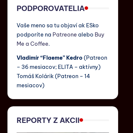
PODPOROVATELIA
Vaše meno sa tu objaví ak ESko
podporíte na
Patreone
alebo
Buy
Me a Coffee
.
Vladimír “Flaeme” Kedro
(Patreon
– 36 mesiacov; ELITA – aktívny)
Tomáš Kolárik (Patreon – 14
mesiacov)
REPORTY Z AKCII