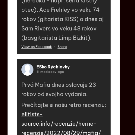
(herečka - napr. séria Krstný
otec), Ace Frehley vo veku 74
rokov (gitarista KISS) a dnes aj
Sam Rivers vo veku 48 rokov
(basgitarista Limp Bizkit).
View on Facebook
·
Share
ESko Rýchlovky
11 mesiacov ago
Prvá Mafia dnes oslavuje 23
rokov od svojho vydania.
Prečítajte si našu retro recenziu:
elitists-
source.info/recenzie/herne-
recenzie/2022/08/29/mafia/