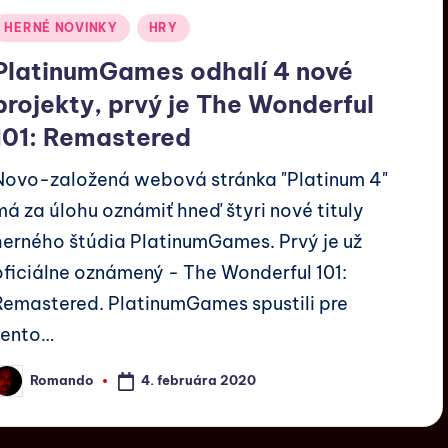
HERNÉ NOVINKY
HRY
PlatinumGames odhalí 4 nové
projekty, prvý je The Wonderful
101: Remastered
Novo-založená webová stránka "Platinum 4"
má za úlohu oznámiť hneď štyri nové tituly
herného štúdia PlatinumGames. Prvý je už
oficiálne oznámený - The Wonderful 101:
Remastered. PlatinumGames spustili pre
tento…
4. februára 2020
Romando