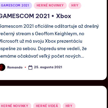
GAMESCOM 2021
HERNÉ NOVINKY
HRY
GAMESCOM 2021 • Xbox
Gamescom 2021 oficiálne odštartuje až dnešný
večerný stream s Geoffom Keighleym, no
Microsoft už má svoju Xbox prezentáciu
úspešne za sebou. Dopredu sme vedeli, že
nemáme očakávať veľký počet nových…
25. augusta 2021
Romando
HERNÉ NOVINKY
HERNÉ VIDEÁ
HRY