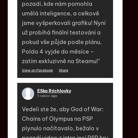
pozadí, kde nám pomohla
umělá inteligence, a celkově
jsme vyšperkovali grafiku! Nyní
už probíhá finální testování a
pokud vše půjde podle plánu,
Polda 4 vyjde do měsíce –
zatím exkluzivně na Steamu!"
View on Facebook
·
Share
ESko Rýchlovky
1 rokov ago
Vedeli ste že, aby God of War:
Chains of Olympus na PSP
plynulo načítavalo, bežalo v
pozadí video z intra inej PSP hry