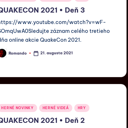
QUAKECON 2021 • Deň 3
https://www.youtube.com/watch?v=wF-
SOmqUwA0Sledujte záznam celého tretieho
dňa online akcie QuakeCon 2021.
21. augusta 2021
Romando
HERNÉ NOVINKY
HERNÉ VIDEÁ
HRY
QUAKECON 2021 • Deň 2