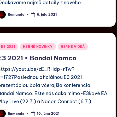
Očakávame najmä detaily z nového…
6. júla 2021
Romando
E3 2021
HERNÉ NOVINKY
HERNÉ VIDEÁ
E3 2021 • Bandai Namco
https://youtu.be/zE_RHdp-nTw?
t=1727Poslednou oficiálnou E3 2021
prezentáciou bola včerajšia konferencia
Bandai Namco. Ešte nás čaká mimo-E3kové EA
Play Live (22.7.) a Nacon Connect (6.7.).
16. júna 2021
Romando