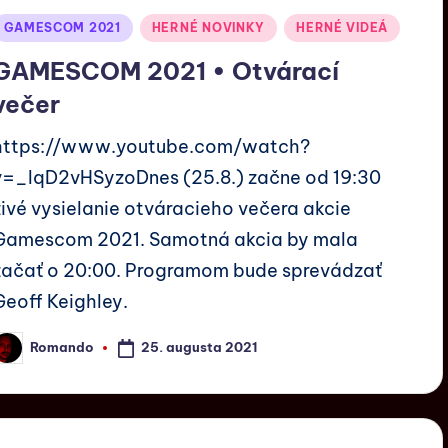
GAMESCOM 2021
HERNÉ NOVINKY
HERNÉ VIDEÁ
GAMESCOM 2021 • Otvárací
večer
https://www.youtube.com/watch?
v=_lqD2vHSyzoDnes (25.8.) začne od 19:30
živé vysielanie otváracieho večera akcie
Gamescom 2021. Samotná akcia by mala
začať o 20:00. Programom bude sprevádzať
Geoff Keighley.
25. augusta 2021
Romando