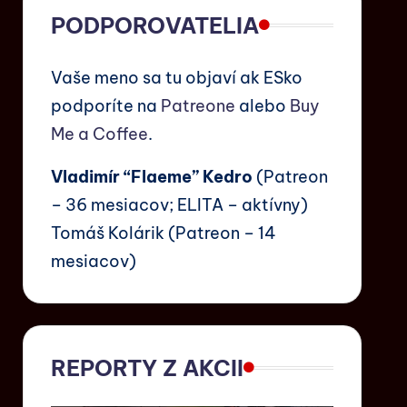
PODPOROVATELIA
Vaše meno sa tu objaví ak ESko
podporíte na
Patreone
alebo
Buy
Me a Coffee
.
Vladimír “Flaeme” Kedro
(Patreon
– 36 mesiacov; ELITA – aktívny)
Tomáš Kolárik (Patreon – 14
mesiacov)
REPORTY Z AKCII