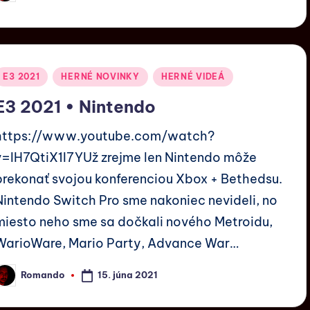
E3 2021
HERNÉ NOVINKY
HERNÉ VIDEÁ
E3 2021 • Nintendo
https://www.youtube.com/watch?
v=IH7QtiX1I7YUž zrejme len Nintendo môže
prekonať svojou konferenciou Xbox + Bethedsu.
Nintendo Switch Pro sme nakoniec nevideli, no
miesto neho sme sa dočkali nového Metroidu,
WarioWare, Mario Party, Advance War…
15. júna 2021
Romando