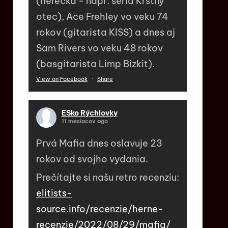
(herečka - napr. séria Krstný
otec), Ace Frehley vo veku 74
rokov (gitarista KISS) a dnes aj
Sam Rivers vo veku 48 rokov
(basgitarista Limp Bizkit).
View on Facebook
·
Share
ESko Rýchlovky
11 mesiacov ago
Prvá Mafia dnes oslavuje 23
rokov od svojho vydania.
Prečítajte si našu retro recenziu:
elitists-
source.info/recenzie/herne-
recenzie/2022/08/29/mafia/