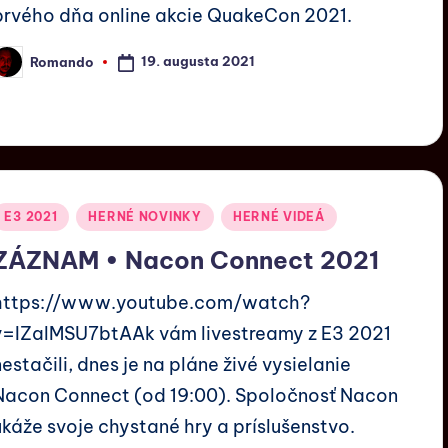
prvého dňa online akcie QuakeCon 2021.
19. augusta 2021
Romando
E3 2021
HERNÉ NOVINKY
HERNÉ VIDEÁ
ZÁZNAM • Nacon Connect 2021
https://www.youtube.com/watch?
v=IZalMSU7btAAk vám livestreamy z E3 2021
nestačili, dnes je na pláne živé vysielanie
Nacon Connect (od 19:00). Spoločnosť Nacon
ukáže svoje chystané hry a príslušenstvo.