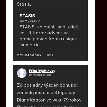
Stasis.
STASIS
www.gog.com
STASIS is a point-and-click,
sci-fi, horror adventure
game played from a unique
isometric
View on Facebook
·
Share
ESko Rýchlovky
10 mesiacov ago
Za posledný týždeň bohužiaľ
zomreli postupne 3 legendy.
Diane Keaton vo veku 79 rokov