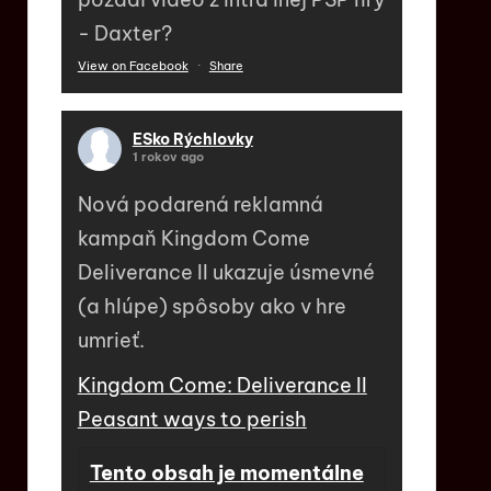
- Daxter?
View on Facebook
·
Share
ESko Rýchlovky
1 rokov ago
Nová podarená reklamná
kampaň Kingdom Come
Deliverance II ukazuje úsmevné
(a hlúpe) spôsoby ako v hre
umrieť.
Kingdom Come: Deliverance II
Peasant ways to perish
Tento obsah je momentálne