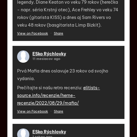
legendy. Diane Keaton vo veku 79 rokov (herečka
- napr. séria Krstný otec), Ace Frehley vo veku 74
rokov (gitarista KISS) a dnes aj Sam Rivers vo
veku 48 rokov (basgitarista Limp Bizkit).
View on Facebook
·
Share
ESko Rýchlovky
11 mesiacov ago
Prvá Mafia dnes oslavuje 23 rokov od svojho
vydania.
Prečítajte si našu retro recenziu:
elitists-
source.info/recenzie/herne-
recenzie/2022/08/29/mafia/
View on Facebook
·
Share
ESko Rýchlovky
1 rokov ago