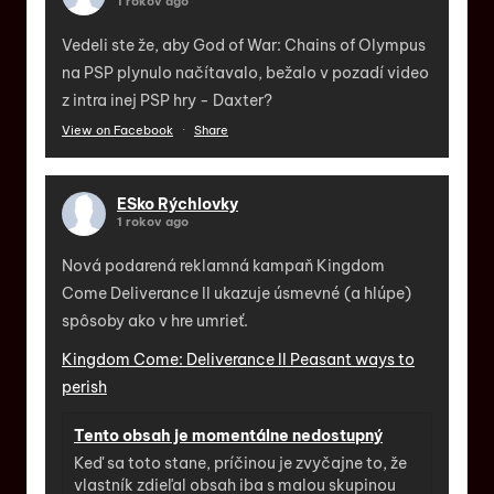
1 rokov ago
Vedeli ste že, aby God of War: Chains of Olympus
na PSP plynulo načítavalo, bežalo v pozadí video
z intra inej PSP hry - Daxter?
View on Facebook
·
Share
ESko Rýchlovky
1 rokov ago
Nová podarená reklamná kampaň Kingdom
Come Deliverance II ukazuje úsmevné (a hlúpe)
spôsoby ako v hre umrieť.
Kingdom Come: Deliverance II Peasant ways to
perish
Tento obsah je momentálne nedostupný
Keď sa toto stane, príčinou je zvyčajne to, že
vlastník zdieľal obsah iba s malou skupinou