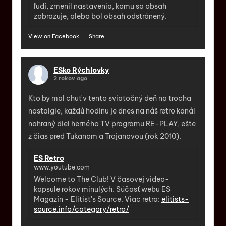
ľudí, zmenil nastavenia, komu sa obsah
zobrazuje, alebo bol obsah odstránený.
View on Facebook
·
Share
ESko Rýchlovky
2 rokov ago
Kto by mal chuť v tento sviatočný deň na trocha
nostalgie, každú hodinu je dnes na náš retro kanál
nahraný diel herného TV programu RE-PLAY, ešte
z čias pred Tukanom a Trojanovou (rok 2010).
ES Retro
www.youtube.com
Welcome to The Club! V časovej video-
kapsule rokov minulých. Súčasť webu ES
Magazín - Elitist's Source. Viac retra:
elitists-
source.info/category/retro/