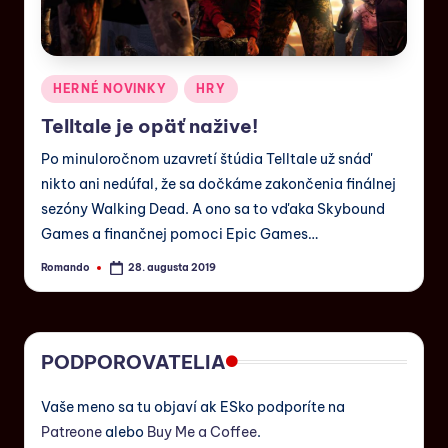
HERNÉ NOVINKY
HRY
Telltale je opäť nažive!
Po minuloročnom uzavretí štúdia Telltale už snáď
nikto ani nedúfal, že sa dočkáme zakončenia finálnej
sezóny Walking Dead. A ono sa to vďaka Skybound
Games a finančnej pomoci Epic Games…
Romando
28. augusta 2019
PODPOROVATELIA
Vaše meno sa tu objaví ak ESko podporíte na
Patreone
alebo
Buy Me a Coffee
.