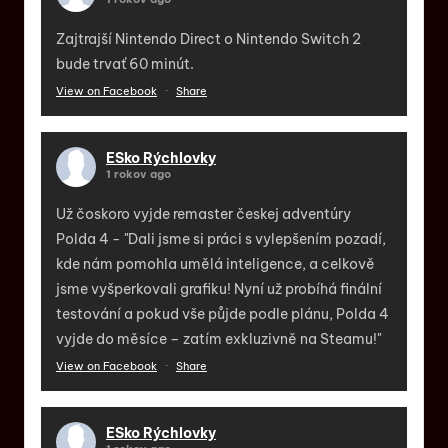
Zajtrajší Nintendo Direct o Nintendo Switch 2
bude trvať 60 minút.
View on Facebook
·
Share
ESko Rýchlovky
1 rokov ago
Už čoskoro vyjde remaster českej adventúry
Polda 4 - "Dali jsme si práci s vylepšením pozadí,
kde nám pomohla umělá inteligence, a celkově
jsme vyšperkovali grafiku! Nyní už probíhá finální
testování a pokud vše půjde podle plánu, Polda 4
vyjde do měsíce – zatím exkluzivně na Steamu!"
View on Facebook
·
Share
ESko Rýchlovky