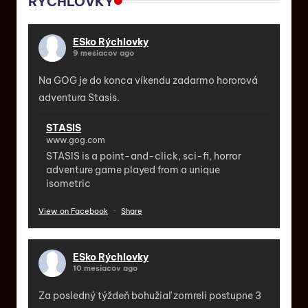
RÝCHLOVKY
ESko Rýchlovky
9 mesiacov ago
Na GOG je do konca víkendu zadarmo hororová
adventura Stasis.
STASIS
www.gog.com
STASIS is a point-and-click, sci-fi, horror
adventure game played from a unique
isometric
View on Facebook
·
Share
ESko Rýchlovky
10 mesiacov ago
Za posledný týždeň bohužiaľ zomreli postupne 3