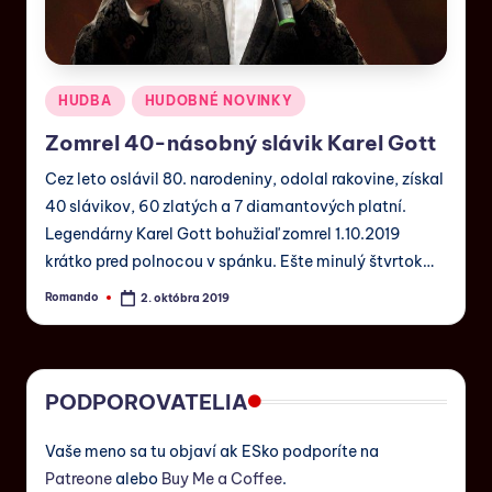
HUDBA
HUDOBNÉ NOVINKY
Zomrel 40-násobný slávik Karel Gott
Cez leto oslávil 80. narodeniny, odolal rakovine, získal
40 slávikov, 60 zlatých a 7 diamantových platní.
Legendárny Karel Gott bohužiaľ zomrel 1.10.2019
krátko pred polnocou v spánku. Ešte minulý štvrtok…
Romando
2. októbra 2019
PODPOROVATELIA
Vaše meno sa tu objaví ak ESko podporíte na
Patreone
alebo
Buy Me a Coffee
.