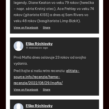
legendy. Diane Keaton vo veku 79 rokov (herečka
- napr. séria Krstný otec), Ace Frehley vo veku 74
rokov (gitarista KISS) a dnes aj Sam Rivers vo
veku 48 rokov (basgitarista Limp Bizkit).
View on Facebook
·
Share
ESko Rýchlovky
11 mesiacov ago
Prvá Mafia dnes oslavuje 23 rokov od svojho
vydania.
Prečítajte si našu retro recenziu:
elitists-
source.info/recenzie/herne-
recenzie/2022/08/29/mafia/
View on Facebook
·
Share
ESko Rýchlovky