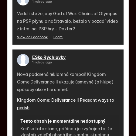
1 rokov ago
Vedeli ste že, aby God of War: Chains of Olympus
na PSP plynulo načítavalo, bežalo v pozadí video
z intra inej PSP hry - Daxter?
View on Facebook
·
Share
ESko Rýchlovky
1 rokov ago
Nová podarená reklamná kampaň Kingdom
Come Deliverance II ukazuje úsmevné (a hlúpe)
spôsoby ako v hre umrieť.
Kingdom Come: Deliverance II Peasant ways to
perish
Tento obsah je momentálne nedostupný
Keď sa toto stane, príčinou je zvyčajne to, že
vlastník zdieľal obsah iba s malou skupinou