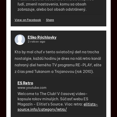
ľudí, zmenil nastavenia, komu sa obsah
zobrazuje, alebo bol obsah odstránený.
View on Facebook
·
Share
ESko Rýchlovky
2 rokov ago
Kto by mal chuť v tento sviatočný deň na trocha
nostalgie, každú hodinu je dnes na náš retro kanál
nahraný diel herného TV programu RE-PLAY, ešte
z čias pred Tukanom a Trojanovou (rok 2010).
ES Retro
www.youtube.com
Welcome to The Club! V časovej video-
kapsule rokov minulých. Súčasť webu ES
Magazín - Elitist's Source. Viac retra:
elitists-
source.info/category/retro/