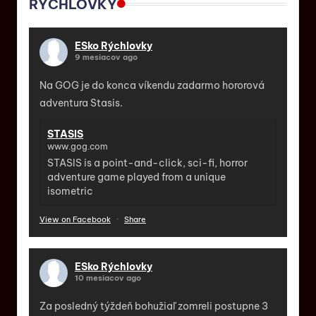
RÝCHLOVKY
ESko Rýchlovky
9 mesiacov ago
Na GOG je do konca víkendu zadarmo hororová
adventura Stasis.
STASIS
www.gog.com
STASIS is a point-and-click, sci-fi, horror
adventure game played from a unique
isometric
View on Facebook
·
Share
ESko Rýchlovky
10 mesiacov ago
Za posledný týždeň bohužiaľ zomreli postupne 3