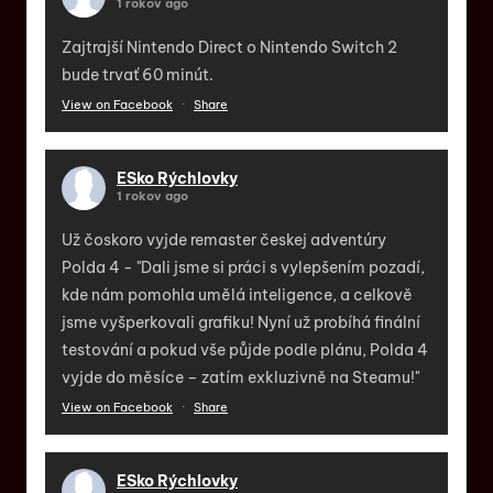
1 rokov ago
Zajtrajší Nintendo Direct o Nintendo Switch 2
bude trvať 60 minút.
View on Facebook
·
Share
ESko Rýchlovky
1 rokov ago
Už čoskoro vyjde remaster českej adventúry
Polda 4 - "Dali jsme si práci s vylepšením pozadí,
kde nám pomohla umělá inteligence, a celkově
jsme vyšperkovali grafiku! Nyní už probíhá finální
testování a pokud vše půjde podle plánu, Polda 4
vyjde do měsíce – zatím exkluzivně na Steamu!"
View on Facebook
·
Share
ESko Rýchlovky