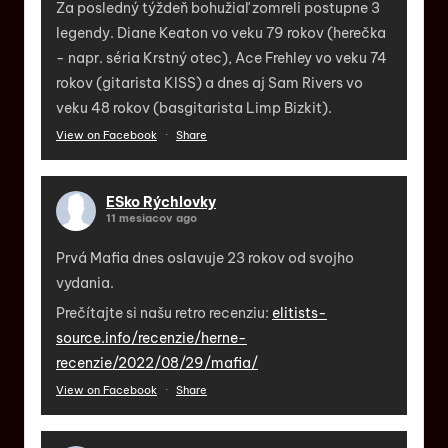
Za posledný týždeň bohužiaľ zomreli postupne 3
legendy. Diane Keaton vo veku 79 rokov (herečka
- napr. séria Krstný otec), Ace Frehley vo veku 74
rokov (gitarista KISS) a dnes aj Sam Rivers vo
veku 48 rokov (basgitarista Limp Bizkit).
View on Facebook
·
Share
ESko Rýchlovky
11 mesiacov ago
Prvá Mafia dnes oslavuje 23 rokov od svojho
vydania.
Prečítajte si našu retro recenziu:
elitists-
source.info/recenzie/herne-
recenzie/2022/08/29/mafia/
View on Facebook
·
Share