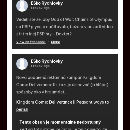
ESko Rýchlovky
1 rokov ago
Vedeli ste že, aby God of War: Chains of Olympus
na PSP plynulo načítavalo, bežalo v pozadí video
z intra inej PSP hry - Daxter?
View on Facebook
·
Share
ESko Rýchlovky
1 rokov ago
Nová podarená reklamná kampaň Kingdom
Come Deliverance II ukazuje úsmevné (a hlúpe)
spôsoby ako v hre umrieť.
Kingdom Come: Deliverance II Peasant ways to
perish
Tento obsah je momentálne nedostupný
Keď sa toto stane, príčinou je zvyčajne to, že