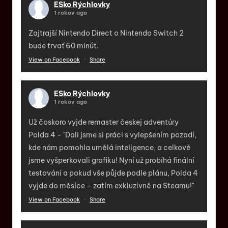
ESko Rýchlovky
1 rokov ago
Zajtrajší Nintendo Direct o Nintendo Switch 2
bude trvať 60 minút.
View on Facebook
·
Share
ESko Rýchlovky
1 rokov ago
Už čoskoro vyjde remaster českej adventúry
Polda 4 - "Dali jsme si práci s vylepšením pozadí,
kde nám pomohla umělá inteligence, a celkově
jsme vyšperkovali grafiku! Nyní už probíhá finální
testování a pokud vše půjde podle plánu, Polda 4
vyjde do měsíce – zatím exkluzivně na Steamu!"
View on Facebook
·
Share