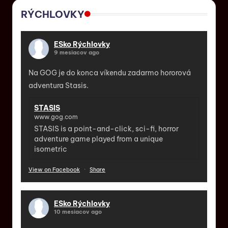
RÝCHLOVKY
ESko Rýchlovky
9 mesiacov ago
Na GOG je do konca víkendu zadarmo hororová
adventura Stasis.
STASIS
www.gog.com
STASIS is a point-and-click, sci-fi, horror
adventure game played from a unique
isometric
View on Facebook
·
Share
ESko Rýchlovky
10 mesiacov ago