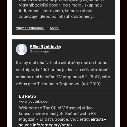
vlastník zdieľal obsah iba s malou skupinou
ľudí, zmenil nastavenia, komu sa obsah
zobrazuje, alebo bol obsah odstránený.
View on Facebook
·
Share
ESko Rýchlovky
2 rokov ago
Kto by mal chuť v tento sviatočný deň na trocha
nostalgie, každú hodinu je dnes na náš retro kanál
nahraný diel herného TV programu RE-PLAY, ešte
z čias pred Tukanom a Trojanovou (rok 2010).
ES Retro
www.youtube.com
Welcome to The Club! V časovej video-
kapsule rokov minulých. Súčasť webu ES
Magazín - Elitist's Source. Viac retra:
elitists-
source.info/category/retro/