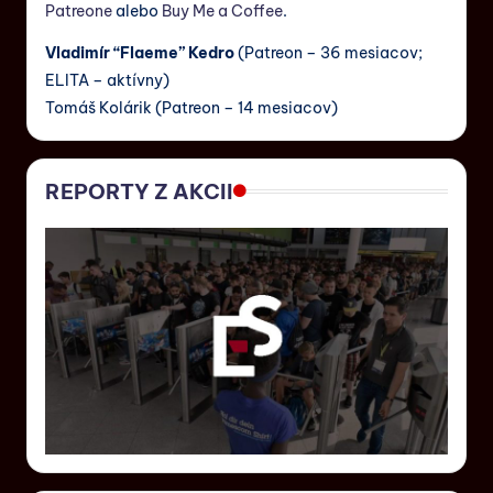
Patreone
alebo
Buy Me a Coffee
.
Vladimír “Flaeme” Kedro
(Patreon – 36 mesiacov;
ELITA – aktívny)
Tomáš Kolárik (Patreon – 14 mesiacov)
REPORTY Z AKCII