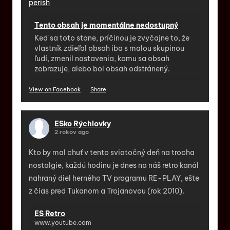
perish
Tento obsah je momentálne nedostupný
Keď sa toto stane, príčinou je zvyčajne to, že
vlastník zdieľal obsah iba s malou skupinou
ľudí, zmenil nastavenia, komu sa obsah
zobrazuje, alebo bol obsah odstránený.
View on Facebook
·
Share
ESko Rýchlovky
2 rokov ago
Kto by mal chuť v tento sviatočný deň na trocha
nostalgie, každú hodinu je dnes na náš retro kanál
nahraný diel herného TV programu RE-PLAY, ešte
z čias pred Tukanom a Trojanovou (rok 2010).
ES Retro
www.youtube.com