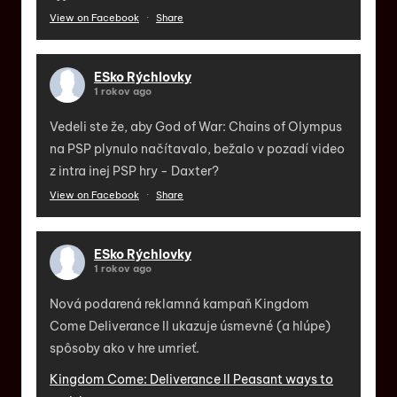
View on Facebook
·
Share
ESko Rýchlovky
1 rokov ago
Vedeli ste že, aby God of War: Chains of Olympus
na PSP plynulo načítavalo, bežalo v pozadí video
z intra inej PSP hry - Daxter?
View on Facebook
·
Share
ESko Rýchlovky
1 rokov ago
Nová podarená reklamná kampaň Kingdom
Come Deliverance II ukazuje úsmevné (a hlúpe)
spôsoby ako v hre umrieť.
Kingdom Come: Deliverance II Peasant ways to