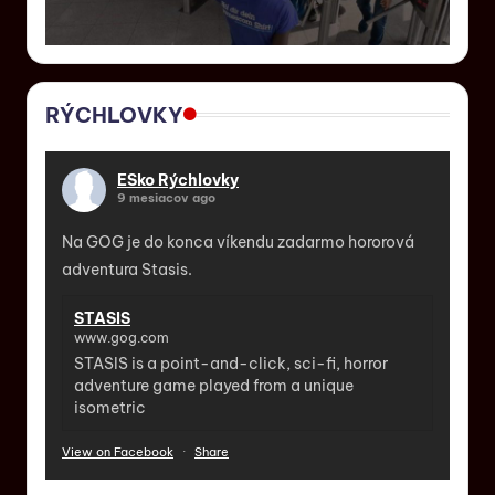
RÝCHLOVKY
ESko Rýchlovky
9 mesiacov ago
Na GOG je do konca víkendu zadarmo hororová
adventura Stasis.
STASIS
www.gog.com
STASIS is a point-and-click, sci-fi, horror
adventure game played from a unique
isometric
View on Facebook
·
Share