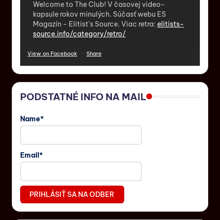
Welcome to The Club! V časovej video-
kapsule rokov minulých. Súčasť webu ES
Magazín - Elitist's Source. Viac retra:
elitists-
source.info/category/retro/
View on Facebook
·
Share
PODSTATNÉ INFO NA MAIL
Name*
Email*