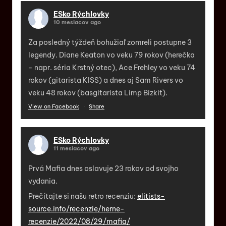
ESko Rýchlovky
10 mesiacov ago
Za posledný týždeň bohužiaľ zomreli postupne 3
legendy. Diane Keaton vo veku 79 rokov (herečka
- napr. séria Krstný otec), Ace Frehley vo veku 74
rokov (gitarista KISS) a dnes aj Sam Rivers vo
veku 48 rokov (basgitarista Limp Bizkit).
View on Facebook
·
Share
ESko Rýchlovky
11 mesiacov ago
Prvá Mafia dnes oslavuje 23 rokov od svojho
vydania.
Prečítajte si našu retro recenziu:
elitists-
source.info/recenzie/herne-
recenzie/2022/08/29/mafia/