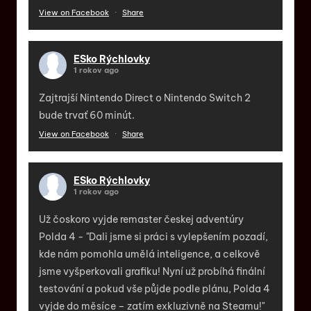
View on Facebook
·
Share
ESko Rýchlovky
1 rokov ago
Zajtrajší Nintendo Direct o Nintendo Switch 2
bude trvať 60 minút.
View on Facebook
·
Share
ESko Rýchlovky
1 rokov ago
Už čoskoro vyjde remaster českej adventúry
Polda 4 - "Dali jsme si práci s vylepšením pozadí,
kde nám pomohla umělá inteligence, a celkově
jsme vyšperkovali grafiku! Nyní už probíhá finální
testování a pokud vše půjde podle plánu, Polda 4
vyjde do měsíce – zatím exkluzivně na Steamu!"