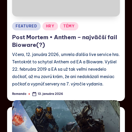
FEATURED
HRY
TÉMY
Post Mortem • Anthem – najväčší fail
Bioware(?)
Včera, 12. januára 2026, umrela ďalšia live service hra.
Tentokrát to schytal Anthem od EA a Bioware. Vyšiel
22. februára 2019 a EA sa už tak veľmi nevedelo
dočkať, až mu zavrú krám, že ani nedokázali mesiac
počkať a vypnúť servery na 7. výročie vydania.
Romando
13. januára 2026