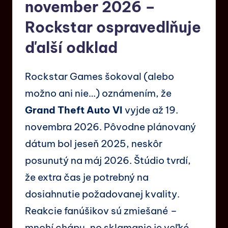
november 2026 –
Rockstar ospravedlňuje
ďalší odklad
Rockstar Games šokoval (alebo
možno ani nie…) oznámením, že
Grand Theft Auto VI
vyjde až 19.
novembra 2026. Pôvodne plánovaný
dátum bol jeseň 2025, neskôr
posunutý na máj 2026. Štúdio tvrdí,
že extra čas je potrebný na
dosiahnutie požadovanej kvality.
Reakcie fanúšikov sú zmiešané –
mnohí chápu, no sklamanie je veľké.