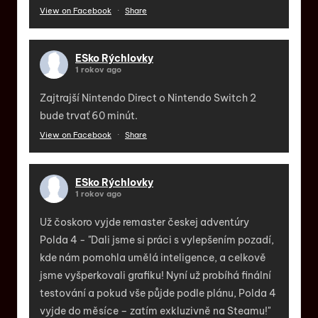
View on Facebook
·
Share
ESko Rýchlovky
1 rokov ago
Zajtrajší Nintendo Direct o Nintendo Switch 2
bude trvať 60 minút.
View on Facebook
·
Share
ESko Rýchlovky
1 rokov ago
Už čoskoro vyjde remaster českej adventúry
Polda 4 - "Dali jsme si práci s vylepšením pozadí,
kde nám pomohla umělá inteligence, a celkově
jsme vyšperkovali grafiku! Nyní už probíhá finální
testování a pokud vše půjde podle plánu, Polda 4
vyjde do měsíce – zatím exkluzivně na Steamu!"