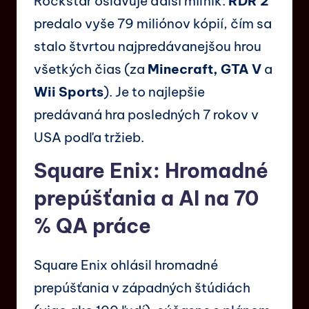
Rockstar oslavuje ďalší míľnik:
RDR 2
predalo vyše 79 miliónov kópií, čím sa
stalo štvrtou najpredávanejšou hrou
všetkých čias (za
Minecraft, GTA V
a
Wii Sports
). Je to najlepšie
predávaná hra posledných 7 rokov v
USA podľa tržieb.
Square Enix: Hromadné
prepúšťania a AI na 70
% QA práce
Square Enix ohlásil hromadné
prepúšťania v západných štúdiách