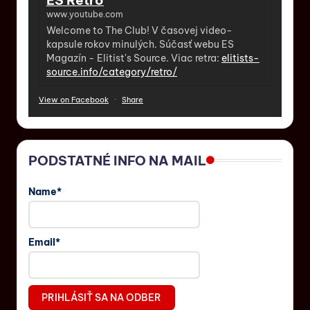
www.youtube.com
Welcome to The Club! V časovej video-
kapsule rokov minulých. Súčasť webu ES
Magazín - Elitist's Source. Viac retra:
elitists-
source.info/category/retro/
View on Facebook
·
Share
PODSTATNÉ INFO NA MAIL
Name*
Email*