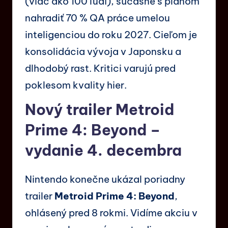
(viac ako 100 ľudí), súčasne s plánom
nahradiť 70 % QA práce umelou
inteligenciou do roku 2027. Cieľom je
konsolidácia vývoja v Japonsku a
dlhodobý rast. Kritici varujú pred
poklesom kvality hier.
Nový trailer Metroid
Prime 4: Beyond –
vydanie 4. decembra
Nintendo konečne ukázal poriadny
trailer
Metroid Prime 4: Beyond
,
ohlásený pred 8 rokmi. Vidíme akciu v