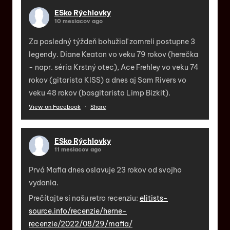
ESko Rýchlovky
10 mesiacov ago
Za posledný týždeň bohužiaľ zomreli postupne 3
legendy. Diane Keaton vo veku 79 rokov (herečka
- napr. séria Krstný otec), Ace Frehley vo veku 74
rokov (gitarista KISS) a dnes aj Sam Rivers vo
veku 48 rokov (basgitarista Limp Bizkit).
View on Facebook
·
Share
ESko Rýchlovky
11 mesiacov ago
Prvá Mafia dnes oslavuje 23 rokov od svojho
vydania.
Prečítajte si našu retro recenziu:
elitists-
source.info/recenzie/herne-
recenzie/2022/08/29/mafia/