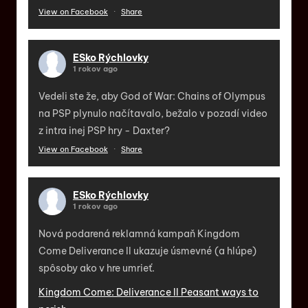
View on Facebook
·
Share
ESko Rýchlovky
1 rokov ago
Vedeli ste že, aby God of War: Chains of Olympus
na PSP plynulo načítavalo, bežalo v pozadí video
z intra inej PSP hry - Daxter?
View on Facebook
·
Share
ESko Rýchlovky
1 rokov ago
Nová podarená reklamná kampaň Kingdom
Come Deliverance II ukazuje úsmevné (a hlúpe)
spôsoby ako v hre umrieť.
Kingdom Come: Deliverance II Peasant ways to