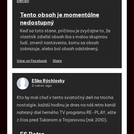
perish
Tento obsah je momentálne
nedostupný
Keď sa toto stane, príčinou je zvyčajne to, že
vlastník zdieľal obsah iba s malou skupinou
ľudí, zmenil nastavenia, komu sa obsah
zobrazuje, alebo bol obsah odstránený.
View on Facebook
·
Share
ESko Rýchlovky
2 rokov ago
Kto by mal chuť v tento sviatočný deň na trocha
nostalgie, každú hodinu je dnes na náš retro kanál
nahraný diel herného TV programu RE-PLAY, ešte
z čias pred Tukanom a Trojanovou (rok 2010).
ES Retro