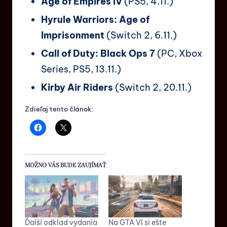
Age of Empires IV
(PS5, 4.11.)
Hyrule Warriors: Age of
Imprisonment
(Switch 2, 6.11.)
Call of Duty: Black Ops 7
(PC, Xbox
Series, PS5, 13.11.)
Kirby Air Riders
(Switch 2, 20.11.)
Zdieľaj tento článok:
MOŽNO VÁS BUDE ZAUJÍMAŤ
Ďalší odklad vydania
Na GTA VI si ešte