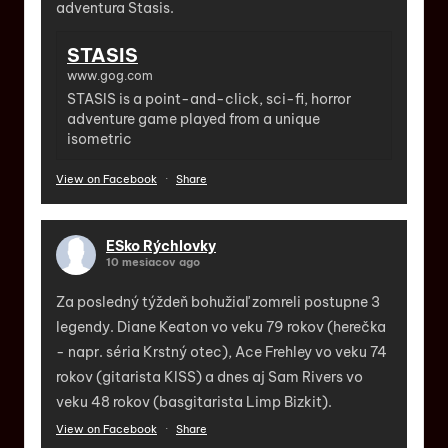
adventura Stasis.
STASIS
www.gog.com
STASIS is a point-and-click, sci-fi, horror
adventure game played from a unique
isometric
View on Facebook
·
Share
ESko Rýchlovky
10 mesiacov ago
Za posledný týždeň bohužiaľ zomreli postupne 3
legendy. Diane Keaton vo veku 79 rokov (herečka
- napr. séria Krstný otec), Ace Frehley vo veku 74
rokov (gitarista KISS) a dnes aj Sam Rivers vo
veku 48 rokov (basgitarista Limp Bizkit).
View on Facebook
·
Share