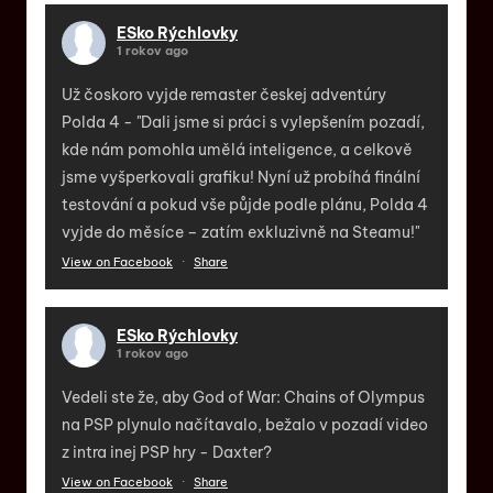
ESko Rýchlovky
1 rokov ago
Už čoskoro vyjde remaster českej adventúry
Polda 4 - "Dali jsme si práci s vylepšením pozadí,
kde nám pomohla umělá inteligence, a celkově
jsme vyšperkovali grafiku! Nyní už probíhá finální
testování a pokud vše půjde podle plánu, Polda 4
vyjde do měsíce – zatím exkluzivně na Steamu!"
View on Facebook
·
Share
ESko Rýchlovky
1 rokov ago
Vedeli ste že, aby God of War: Chains of Olympus
na PSP plynulo načítavalo, bežalo v pozadí video
z intra inej PSP hry - Daxter?
View on Facebook
·
Share