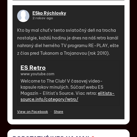
ESko Rýchlovky
2 rokov ago
Kto by mal chuť v tento sviatočný deň na trocha
nostalgie, každú hodinu je dnes na náš retro kanál
nahraný diel herného TV programu RE-PLAY, ešte
z čias pred Tukanom a Trojanovou (rok 2010).
ES Retro
www.youtube.com
Welcome to The Club! V časovej video-
kapsule rokov minulých. Súčasť webu ES
Magazín - Elitist's Source. Viac retra:
elitists-
source.info/category/retro/
View on Facebook
·
Share