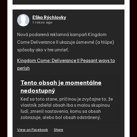
ESko Rýchlovky
1 rokov ago
Nová podarená reklamná kampaň Kingdom
Come Deliverance II ukazuje úsmevné (a hlúpe)
spôsoby ako v hre umrieť.
Kingdom Come: Deliverance II Peasant ways to
perish
Tento obsah je momentálne
nedostupný
Keď sa toto stane, príčinou je zvyčajne to, že
vlastník zdieľal obsah iba s malou skupinou
ľudí, zmenil nastavenia, komu sa obsah
zobrazuje, alebo bol obsah odstránený.
View on Facebook
·
Share