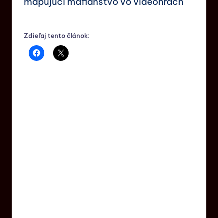
mapujúci mafiánstvo vo videohrách
Zdieľaj tento článok: