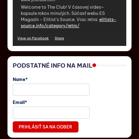
Welcome to The Club! V časovej video-
kapsule rokov minulých. Súčasť webu ES
Magazín - Elitist's Source. Viac retra:
elitists-
source.info/category/retro/
View on Facebook
·
Share
PODSTATNÉ INFO NA MAIL
Name*
Email*