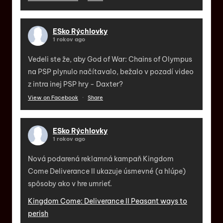
ESko Rýchlovky
1 rokov ago
Vedeli ste že, aby God of War: Chains of Olympus
na PSP plynulo načítavalo, bežalo v pozadí video
z intra inej PSP hry - Daxter?
View on Facebook
·
Share
ESko Rýchlovky
1 rokov ago
Nová podarená reklamná kampaň Kingdom
Come Deliverance II ukazuje úsmevné (a hlúpe)
spôsoby ako v hre umrieť.
Kingdom Come: Deliverance II Peasant ways to
perish