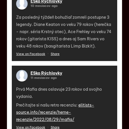
ESko Rýchlovky
10 mesiacov ago
Za posledný týždeň bohužiaľ zomreli postupne 3
legendy. Diane Keaton vo veku 79 rokov (herečka
- napr. séria Krstný otec), Ace Frehley vo veku 74
rokov (gitarista KISS) a dnes aj Sam Rivers vo
veku 48 rokov (basgitarista Limp Bizkit).
View on Facebook
·
Share
ESko Rýchlovky
11 mesiacov ago
Prvá Mafia dnes oslavuje 23 rokov od svojho
vydania.
Prečítajte si našu retro recenziu:
elitists-
source.info/recenzie/herne-
recenzie/2022/08/29/mafia/
View on Facebook
·
Share