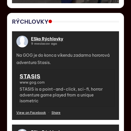
RÝCHLOVKY
ESko Rýchlovky
9 mesiacov ago
Na GOG je do konca víkendu zadarmo hororová
adventura Stasis.
STASIS
www.gog.com
STASIS is a point-and-click, sci-fi, horror
adventure game played from a unique
isometric
View on Facebook
·
Share