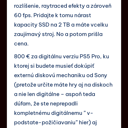
rozlíšenie, raytraced efekty a zároveň
60 fps. Pridajte k tomu nárast
kapacity SSD na 2 TB a máte vcelku
zaujímavý stroj. No a potom prišla
cena.
800 € za digitálnu verziu PS5 Pro, ku
ktorej si budete musieť dokúpiť
externú diskovú mechaniku od Sony
(pretože určite máte hry aj na diskoch
a nie len digitálne – aspoň teda
dúfam, že ste neprepadli
kompletnému digitálnemu ” v-
podstate-požičiavaniu” hier) aj