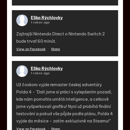
ESko Rýchlovky
1 rokov ago
Zajtrajší Nintendo Direct o Nintendo Switch 2
bude trvať 60 minút.
View on Facebook
·
Share
ESko Rýchlovky
1 rokov ago
Už čoskoro vyjde remaster českej adventúry
Polda 4 - "Dali jsme si práci s vylepšením pozadí,
kde nám pomohla umělá inteligence, a celkově
jsme vyšperkovali grafiku! Nyní už probíhá finální
testování a pokud vše půjde podle plánu, Polda 4
vyjde do měsíce – zatím exkluzivně na Steamu!"
View on Facebook
·
Share