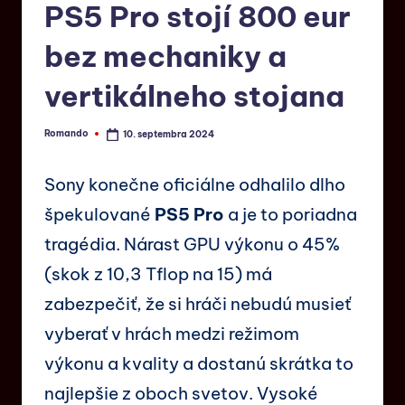
PS5 Pro stojí 800 eur
bez mechaniky a
vertikálneho stojana
Romando
10. septembra 2024
Sony konečne oficiálne odhalilo dlho
špekulované
PS5 Pro
a je to poriadna
tragédia. Nárast GPU výkonu o 45%
(skok z 10,3 Tflop na 15) má
zabezpečiť, že si hráči nebudú musieť
vyberať v hrách medzi režimom
výkonu a kvality a dostanú skrátka to
najlepšie z oboch svetov. Vysoké