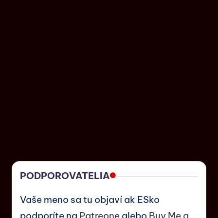
PODPOROVATELIA
Vaše meno sa tu objaví ak ESko
podporíte na
Patreone
alebo
Buy Me a