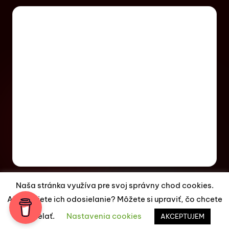
Naša stránka využíva pre svoj správny chod cookies.
Akceptujete ich odosielanie? Môžete si upraviť, čo chcete
Copyright 2026 —
ES Magazín
. All rights reserved.
odosielať.
Nastavenia cookies
Bloghash WordPress Theme
AKCEPTUJEM