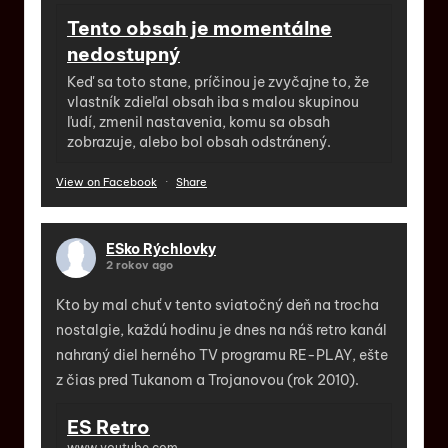
Tento obsah je momentálne
nedostupný
Keď sa toto stane, príčinou je zvyčajne to, že
vlastník zdieľal obsah iba s malou skupinou
ľudí, zmenil nastavenia, komu sa obsah
zobrazuje, alebo bol obsah odstránený.
View on Facebook
·
Share
ESko Rýchlovky
2 rokov ago
Kto by mal chuť v tento sviatočný deň na trocha
nostalgie, každú hodinu je dnes na náš retro kanál
nahraný diel herného TV programu RE-PLAY, ešte
z čias pred Tukanom a Trojanovou (rok 2010).
ES Retro
www.youtube.com