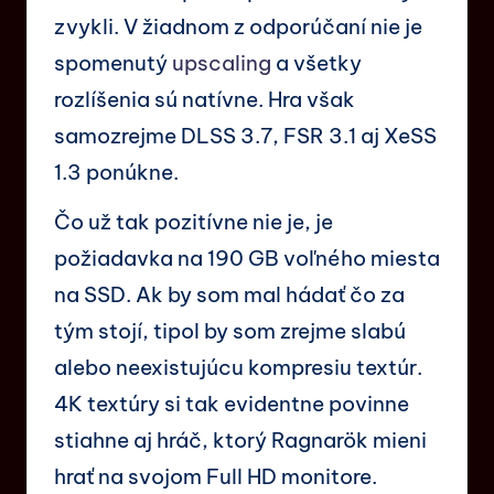
zvykli. V žiadnom z odporúčaní nie je
spomenutý
upscaling
a všetky
rozlíšenia sú natívne. Hra však
samozrejme DLSS 3.7, FSR 3.1 aj XeSS
1.3 ponúkne.
Čo už tak pozitívne nie je, je
požiadavka na 190 GB voľného miesta
na SSD. Ak by som mal hádať čo za
tým stojí, tipol by som zrejme slabú
alebo neexistujúcu kompresiu textúr.
4K textúry si tak evidentne povinne
stiahne aj hráč, ktorý Ragnarök mieni
hrať na svojom Full HD monitore.