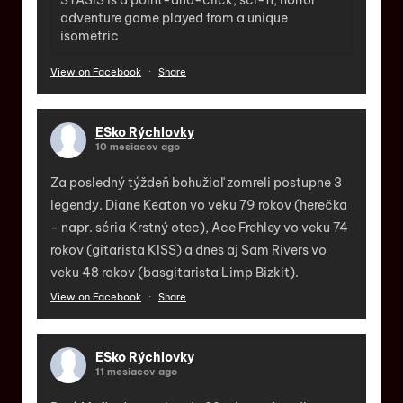
adventure game played from a unique
isometric
View on Facebook
·
Share
ESko Rýchlovky
10 mesiacov ago
Za posledný týždeň bohužiaľ zomreli postupne 3
legendy. Diane Keaton vo veku 79 rokov (herečka
- napr. séria Krstný otec), Ace Frehley vo veku 74
rokov (gitarista KISS) a dnes aj Sam Rivers vo
veku 48 rokov (basgitarista Limp Bizkit).
View on Facebook
·
Share
ESko Rýchlovky
11 mesiacov ago