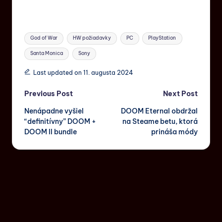
God of War
HW požiadavky
PC
PlayStation
Santa Monica
Sony
Last updated on 11. augusta 2024
Previous Post
Next Post
Nenápadne vyšiel
DOOM Eternal obdržal
“definitívny” DOOM +
na Steame betu, ktorá
DOOM II bundle
prináša módy