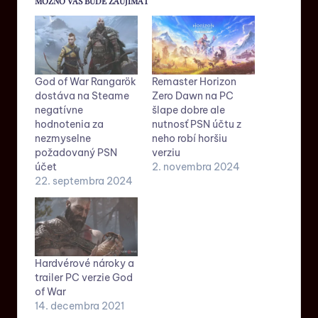
MOŽNO VÁS BUDE ZAUJÍMAŤ
God of War Rangarök
Remaster Horizon
dostáva na Steame
Zero Dawn na PC
negatívne
šlape dobre ale
hodnotenia za
nutnosť PSN účtu z
nezmyselne
neho robí horšiu
požadovaný PSN
verziu
účet
2. novembra 2024
22. septembra 2024
Hardvérové nároky a
trailer PC verzie God
of War
14. decembra 2021