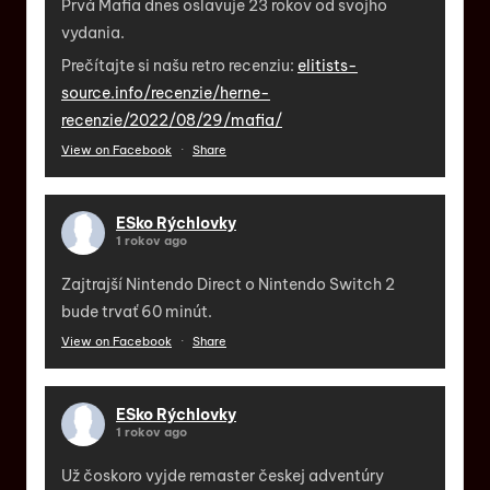
Prvá Mafia dnes oslavuje 23 rokov od svojho
vydania.
Prečítajte si našu retro recenziu:
elitists-
source.info/recenzie/herne-
recenzie/2022/08/29/mafia/
View on Facebook
·
Share
ESko Rýchlovky
1 rokov ago
Zajtrajší Nintendo Direct o Nintendo Switch 2
bude trvať 60 minút.
View on Facebook
·
Share
ESko Rýchlovky
1 rokov ago
Už čoskoro vyjde remaster českej adventúry