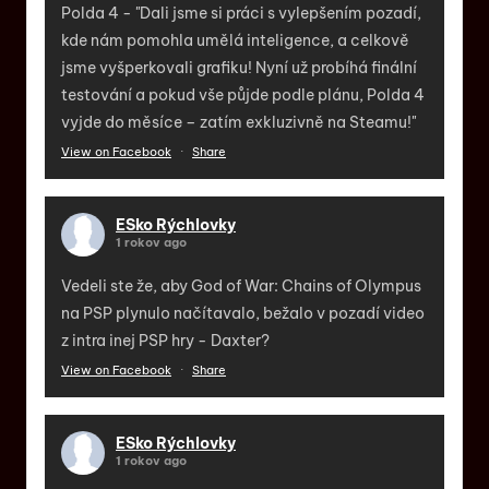
Polda 4 - "Dali jsme si práci s vylepšením pozadí,
kde nám pomohla umělá inteligence, a celkově
jsme vyšperkovali grafiku! Nyní už probíhá finální
testování a pokud vše půjde podle plánu, Polda 4
vyjde do měsíce – zatím exkluzivně na Steamu!"
View on Facebook
·
Share
ESko Rýchlovky
1 rokov ago
Vedeli ste že, aby God of War: Chains of Olympus
na PSP plynulo načítavalo, bežalo v pozadí video
z intra inej PSP hry - Daxter?
View on Facebook
·
Share
ESko Rýchlovky
1 rokov ago