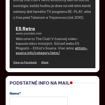
nostalgie, každú hodinu je dnes na náš retro kanál
nahraný diel herného TV programu RE-PLAY, ešte
z čias pred Tukanom a Trojanovou (rok 2010).
ES Retro
www.youtube.com
Welcome to The Club! V časovej video-
kapsule rokov minulých. Súčasť webu ES
Magazín - Elitist's Source. Viac retra:
elitists-
source.info/category/retro/
View on Facebook
·
Share
PODSTATNÉ INFO NA MAIL
Name*