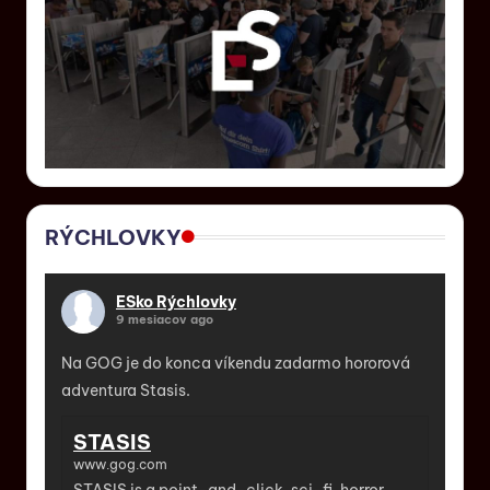
RÝCHLOVKY
ESko Rýchlovky
9 mesiacov ago
Na GOG je do konca víkendu zadarmo hororová
adventura Stasis.
STASIS
www.gog.com
STASIS is a point-and-click, sci-fi, horror