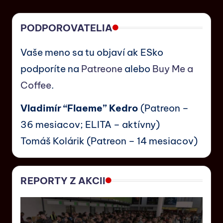
PODPOROVATELIA
Vaše meno sa tu objaví ak ESko
podporíte na
Patreone
alebo
Buy Me a
Coffee
.
Vladimír “Flaeme” Kedro
(Patreon –
36 mesiacov; ELITA – aktívny)
Tomáš Kolárik (Patreon – 14 mesiacov)
REPORTY Z AKCII