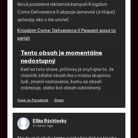
Nová podarená reklamná kampaň Kingdom
Come Deliverance II ukazuje úsmevné (a hlúpe)
spôsoby ako v hre umrieť.
Kingdom Come: Deliverance II Peasant ways to
perish
Tento obsah je momentálne
nedostupný
Keď sa toto stane, príčinou je zvyčajne to, že
vlastník zdieľal obsah iba s malou skupinou
ľudí, zmenil nastavenia, komu sa obsah
zobrazuje, alebo bol obsah odstránený.
View on Facebook
·
Share
ESko Rýchlovky
2 rokov ago
Kto by mal chuť v tento sviatočný deň na trocha