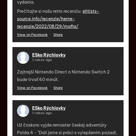
vydania.
Prečítajte si našu retro recenziu:
elitists-
source.info/recenzie/herne-
recenzie/2022/08/29/mafia/
View on Facebook
·
Share
ESko Rýchlovky
1 rokov ago
Zajtrajší Nintendo Direct o Nintendo Switch 2
bude trvať 60 minút.
View on Facebook
·
Share
ESko Rýchlovky
1 rokov ago
Už čoskoro vyjde remaster českej adventúry
Polda 4 - "Dali jsme si práci s vylepšením pozadí,