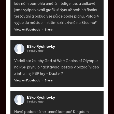
kde nám pomohla umělá inteligence, a celkově
jsme vyšperkovali grafiku! Nyní už probíhá finální
testování a pokud vše půjde podle plánu, Polda 4
vyjde do měsíce – zatím exkluzivně na Steamu!"
View on Facebook
·
Share
ESko Rýchlovky
1 rokov ago
Vedeli ste že, aby God of War: Chains of Olympus
na PSP plynulo načítavalo, bežalo v pozadí video
z intra inej PSP hry - Daxter?
View on Facebook
·
Share
ESko Rýchlovky
1 rokov ago
Nová podarená reklamná kampaň Kingdom