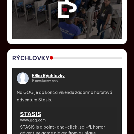
RÝCHLOVKY
ESko Rýchlovky
9 mesiacov ago
Na GOG je do konca víkendu zadarmo hororová
adventura Stasis.
STASIS
www.gog.com
STASIS is a point-and-click, sci-fi, horror
adventure game played from a unique