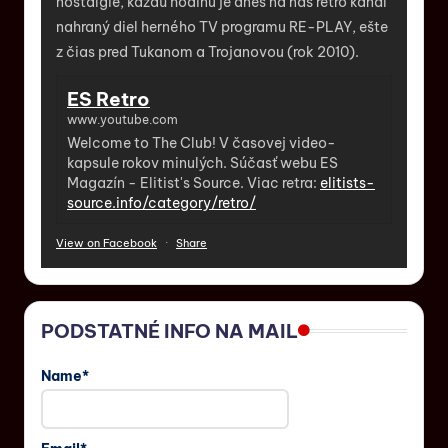
nostalgie, každú hodinu je dnes na náš retro kanál
nahraný diel herného TV programu RE-PLAY, ešte
z čias pred Tukanom a Trojanovou (rok 2010).
ES Retro
www.youtube.com
Welcome to The Club! V časovej video-
kapsule rokov minulých. Súčasť webu ES
Magazín - Elitist's Source. Viac retra:
elitists-
source.info/category/retro/
View on Facebook
·
Share
PODSTATNÉ INFO NA MAIL
Name*