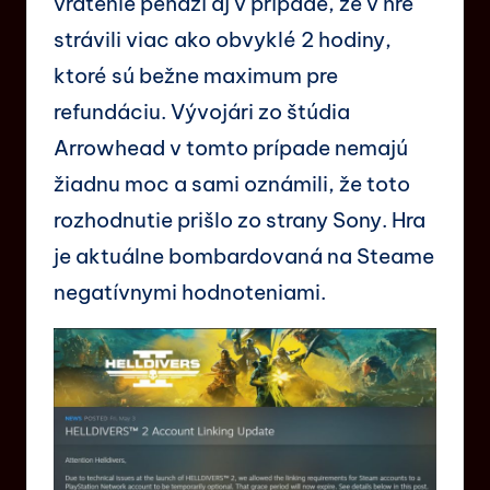
vrátenie peňazí aj v prípade, že v hre
strávili viac ako obvyklé 2 hodiny,
ktoré sú bežne maximum pre
refundáciu. Vývojári zo štúdia
Arrowhead v tomto prípade nemajú
žiadnu moc a sami oznámili, že toto
rozhodnutie prišlo zo strany Sony. Hra
je aktuálne bombardovaná na Steame
negatívnymi hodnoteniami.