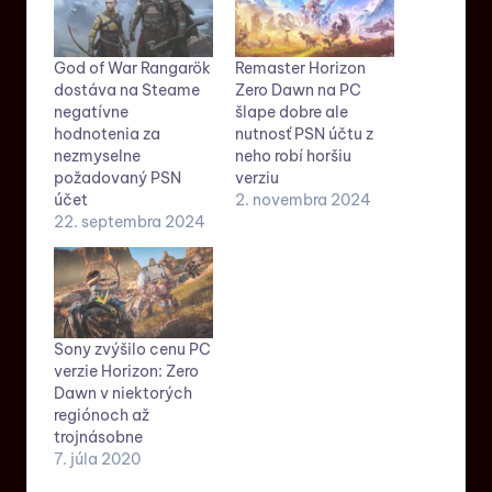
God of War Rangarök
Remaster Horizon
dostáva na Steame
Zero Dawn na PC
negatívne
šlape dobre ale
hodnotenia za
nutnosť PSN účtu z
nezmyselne
neho robí horšiu
požadovaný PSN
verziu
účet
2. novembra 2024
22. septembra 2024
Sony zvýšilo cenu PC
verzie Horizon: Zero
Dawn v niektorých
regiónoch až
trojnásobne
7. júla 2020