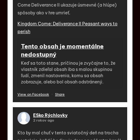
Come Deliverance II ukazuje úsmevné (a hlúpe)
spôsoby ako v hre umrieť.
Kingdom Come: Deliverance II Peasant ways to
perish
Tento obsah je momentálne
nedostupný
Keď sa toto stane, príčinou je zvyčajne to, že
vlastník zdieľal obsah iba s malou skupinou
ľudí, zmenil nastavenia, komu sa obsah
zobrazuje, alebo bol obsah odstránený.
View on Facebook
·
Share
ESko Rýchlovky
2 rokov ago
Kto by mal chuť v tento sviatočný deň na trocha