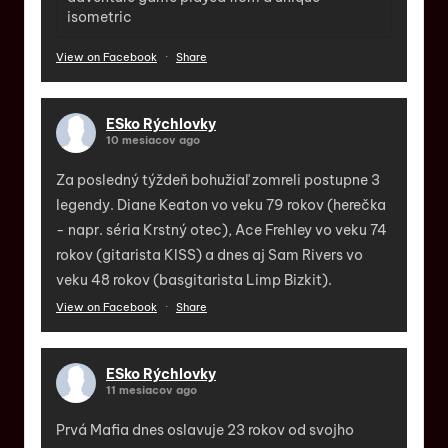
isometric
View on Facebook
·
Share
ESko Rýchlovky
10 mesiacov ago
Za posledný týždeň bohužiaľ zomreli postupne 3
legendy. Diane Keaton vo veku 79 rokov (herečka
- napr. séria Krstný otec), Ace Frehley vo veku 74
rokov (gitarista KISS) a dnes aj Sam Rivers vo
veku 48 rokov (basgitarista Limp Bizkit).
View on Facebook
·
Share
ESko Rýchlovky
11 mesiacov ago
Prvá Mafia dnes oslavuje 23 rokov od svojho