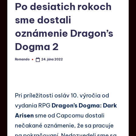
Po desiatich rokoch
sme dostali
oznámenie Dragon’s
Dogma 2
Romando
24. júna 2022
Pri príležitosti osláv 10. výročia od
vydania RPG
Dragon’s Dogma: Dark
Arisen
sme od Capcomu dostali
nečakané oznámenie, že sa pracuje
na pokračovaní. Nedozvedeli sme sa