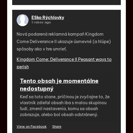
ESko Rýchlovky
1 rokov ago
Nová podarená reklamná kampaň Kingdom
Come Deliverance II ukazuje úsmevné (a hlúpe)
spôsoby ako v hre umrieť.
Kingdom Come: Deliverance II Peasant ways to
perish
Tento obsah je momentálne
nedostupný
Keď sa toto stane, príčinou je zvyčajne to, že
vlastník zdieľal obsah iba s malou skupinou
ľudí, zmenil nastavenia, komu sa obsah
zobrazuje, alebo bol obsah odstránený.
View on Facebook
·
Share