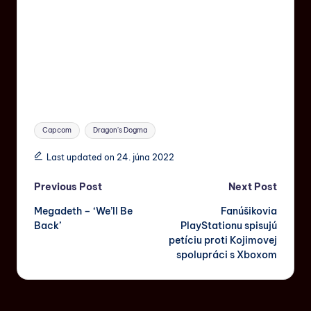
Capcom
Dragon's Dogma
Last updated on 24. júna 2022
Previous Post
Next Post
Megadeth – ‘We’ll Be
Fanúšikovia
Back’
PlayStationu spisujú
petíciu proti Kojimovej
spolupráci s Xboxom