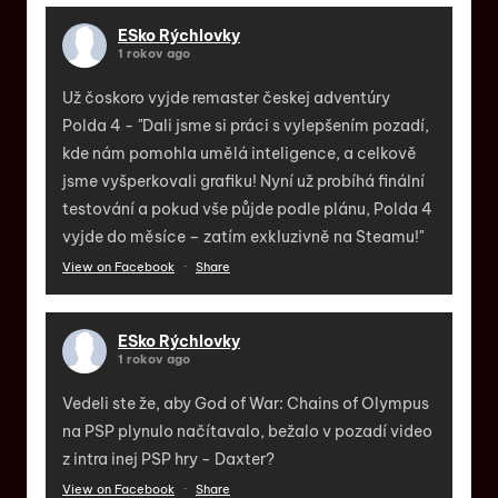
ESko Rýchlovky
1 rokov ago
Už čoskoro vyjde remaster českej adventúry
Polda 4 - "Dali jsme si práci s vylepšením pozadí,
kde nám pomohla umělá inteligence, a celkově
jsme vyšperkovali grafiku! Nyní už probíhá finální
testování a pokud vše půjde podle plánu, Polda 4
vyjde do měsíce – zatím exkluzivně na Steamu!"
View on Facebook
·
Share
ESko Rýchlovky
1 rokov ago
Vedeli ste že, aby God of War: Chains of Olympus
na PSP plynulo načítavalo, bežalo v pozadí video
z intra inej PSP hry - Daxter?
View on Facebook
·
Share