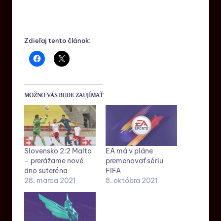
Zdieľaj tento článok:
MOŽNO VÁS BUDE ZAUJÍMAŤ
Slovensko 2:2 Malta
EA má v pláne
– prerážame nové
premenovať sériu
dno suteréna
FIFA
28. marca 2021
8. októbra 2021