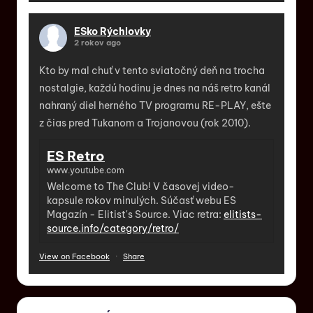
ESko Rýchlovky
2 rokov ago
Kto by mal chuť v tento sviatočný deň na trocha
nostalgie, každú hodinu je dnes na náš retro kanál
nahraný diel herného TV programu RE-PLAY, ešte
z čias pred Tukanom a Trojanovou (rok 2010).
ES Retro
www.youtube.com
Welcome to The Club! V časovej video-
kapsule rokov minulých. Súčasť webu ES
Magazín - Elitist's Source. Viac retra:
elitists-
source.info/category/retro/
View on Facebook
·
Share