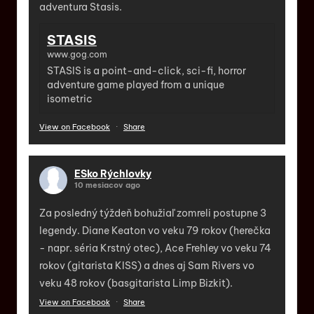
adventura Stasis.
STASIS
www.gog.com
STASIS is a point-and-click, sci-fi, horror
adventure game played from a unique
isometric
View on Facebook
·
Share
ESko Rýchlovky
10 mesiacov ago
Za posledný týždeň bohužiaľ zomreli postupne 3
legendy. Diane Keaton vo veku 79 rokov (herečka
- napr. séria Krstný otec), Ace Frehley vo veku 74
rokov (gitarista KISS) a dnes aj Sam Rivers vo
veku 48 rokov (basgitarista Limp Bizkit).
View on Facebook
·
Share