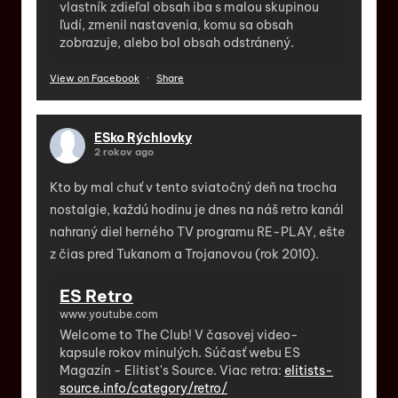
vlastník zdieľal obsah iba s malou skupinou
ľudí, zmenil nastavenia, komu sa obsah
zobrazuje, alebo bol obsah odstránený.
View on Facebook
·
Share
ESko Rýchlovky
2 rokov ago
Kto by mal chuť v tento sviatočný deň na trocha
nostalgie, každú hodinu je dnes na náš retro kanál
nahraný diel herného TV programu RE-PLAY, ešte
z čias pred Tukanom a Trojanovou (rok 2010).
ES Retro
www.youtube.com
Welcome to The Club! V časovej video-
kapsule rokov minulých. Súčasť webu ES
Magazín - Elitist's Source. Viac retra:
elitists-
source.info/category/retro/