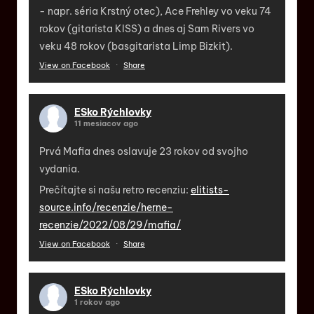
- napr. séria Krstný otec), Ace Frehley vo veku 74
rokov (gitarista KISS) a dnes aj Sam Rivers vo
veku 48 rokov (basgitarista Limp Bizkit).
View on Facebook
·
Share
ESko Rýchlovky
11 mesiacov ago
Prvá Mafia dnes oslavuje 23 rokov od svojho
vydania.
Prečítajte si našu retro recenziu:
elitists-
source.info/recenzie/herne-
recenzie/2022/08/29/mafia/
View on Facebook
·
Share
ESko Rýchlovky
1 rokov ago