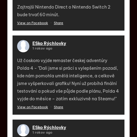
Zajtrajší Nintendo Direct o Nintendo Switch 2
bude trvať 60 minút.
View on Facebook
·
Share
ESko Rýchlovky
1 rokov ago
Už čoskoro vyjde remaster českej adventúry
Polda 4 - "Dali jsme si práci s vylepšením pozadí,
kde nám pomohla umělá inteligence, a celkově
jsme vyšperkovali grafiku! Nyní už probíhá finální
testování a pokud vše půjde podle plánu, Polda 4
vyjde do měsíce – zatím exkluzivně na Steamu!"
View on Facebook
·
Share
ESko Rýchlovky
1 rokov ago