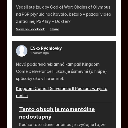
Vedeli ste že, aby God of War: Chains of Olympus
na PSP plynulo načítavalo, bežalo v pozadí video
z intra inej PSP hry - Daxter?
View on Facebook
·
Share
ESko Rýchlovky
1 rokov ago
Nová podarená reklamná kampaň Kingdom
Come Deliverance II ukazuje úsmevné (a hlúpe)
spôsoby ako v hre umrieť.
Kingdom Come: Deliverance II Peasant ways to
perish
Tento obsah je momentálne
nedostupný
Keď sa toto stane, príčinou je zvyčajne to, že