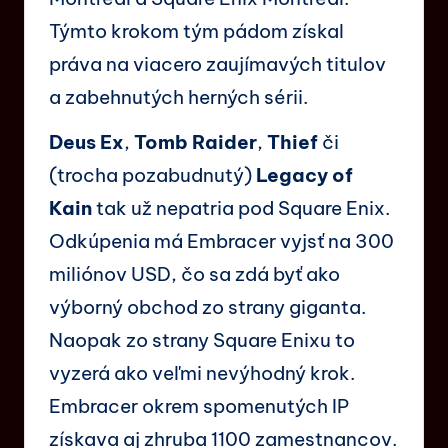
Týmto krokom tým pádom získal
práva na viacero zaujímavých titulov
a zabehnutých herných sérii.
Deus Ex
,
Tomb Raider
,
Thief
či
(trocha pozabudnutý)
Legacy of
Kain
tak už nepatria pod Square Enix.
Odkúpenia má Embracer vyjsť na 300
miliónov USD, čo sa zdá byť ako
výborný obchod zo strany giganta.
Naopak zo strany Square Enixu to
vyzerá ako veľmi nevýhodný krok.
Embracer okrem spomenutých IP
získava aj zhruba 1100 zamestnancov.