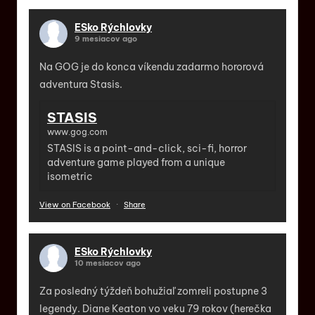
ESko Rýchlovky
9 mesiacov ago
Na GOG je do konca víkendu zadarmo hororová
adventura Stasis.
STASIS
www.gog.com
STASIS is a point-and-click, sci-fi, horror
adventure game played from a unique
isometric
View on Facebook
·
Share
ESko Rýchlovky
10 mesiacov ago
Za posledný týždeň bohužiaľ zomreli postupne 3
legendy. Diane Keaton vo veku 79 rokov (herečka