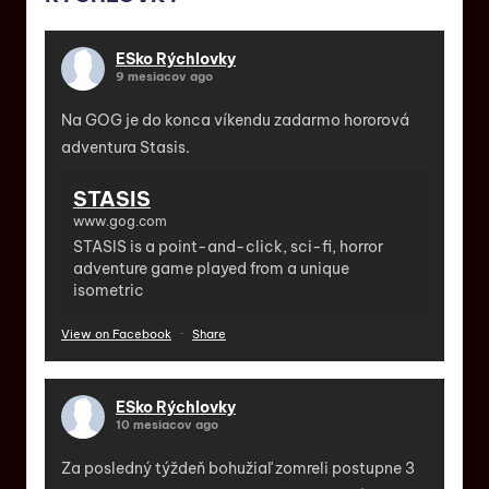
ESko Rýchlovky
9 mesiacov ago
Na GOG je do konca víkendu zadarmo hororová
adventura Stasis.
STASIS
www.gog.com
STASIS is a point-and-click, sci-fi, horror
adventure game played from a unique
isometric
View on Facebook
·
Share
ESko Rýchlovky
10 mesiacov ago
Za posledný týždeň bohužiaľ zomreli postupne 3