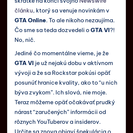
skratke na konci svojho
Newswire
článku
, ktorý sa venuje novinkám v
GTA Online
. To ale nikoho nezaujíma.
Čo sme sa teda dozvedeli o
GTA VI
?!
No, nič.
Jediné čo momentálne vieme, je že
GTA VI
je už nejakú dobu v aktívnom
vývoji a že sa Rockstar pokúsi opäť
posunúť hranice kvality, ako to “u nich
býva zvykom”. Ich slová, nie moje.
Teraz môžeme opäť očakávať prudký
nárast “zaručených” informácii od
rôznych YouTuberov a insiderov.
Určite sa znova objaví špekulácia o