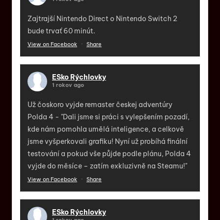
Zajtrajší Nintendo Direct o Nintendo Switch 2
bude trvať 60 minút.
View on Facebook
·
Share
ESko Rýchlovky
1 rokov ago
Už čoskoro vyjde remaster českej adventúry
Polda 4 - "Dali jsme si práci s vylepšením pozadí,
kde nám pomohla umělá inteligence, a celkově
jsme vyšperkovali grafiku! Nyní už probíhá finální
testování a pokud vše půjde podle plánu, Polda 4
vyjde do měsíce – zatím exkluzivně na Steamu!"
View on Facebook
·
Share
ESko Rýchlovky