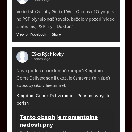
1 rokov ago
Vedeli ste že, aby God of War: Chains of Olympus
na PSP plynulo načítavalo, bežalo v pozadí video
z intra inej PSP hry - Daxter?
View on Facebook
·
Share
ESko Rýchlovky
1 rokov ago
Nová podarená reklamná kampaň Kingdom
Come Deliverance II ukazuje úsmevné (a hlúpe)
spôsoby ako v hre umrieť.
Kingdom Come: Deliverance II Peasant ways to
perish
Tento obsah je momentálne
nedostupný