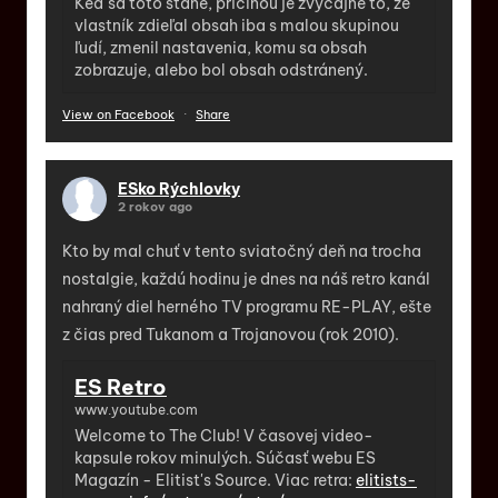
Keď sa toto stane, príčinou je zvyčajne to, že
vlastník zdieľal obsah iba s malou skupinou
ľudí, zmenil nastavenia, komu sa obsah
zobrazuje, alebo bol obsah odstránený.
View on Facebook
·
Share
ESko Rýchlovky
2 rokov ago
Kto by mal chuť v tento sviatočný deň na trocha
nostalgie, každú hodinu je dnes na náš retro kanál
nahraný diel herného TV programu RE-PLAY, ešte
z čias pred Tukanom a Trojanovou (rok 2010).
ES Retro
www.youtube.com
Welcome to The Club! V časovej video-
kapsule rokov minulých. Súčasť webu ES
Magazín - Elitist's Source. Viac retra:
elitists-