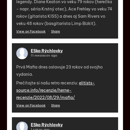
legendy. Diane Keaton vo veku 79 rokov (herečka
- napr. séria Krstný otec), Ace Frehley vo veku 74
rokov (gitarista KISS) a dnes aj Sam Rivers vo
veku 48 rokov (basgitarista Limp Bizkit).
View on Facebook
·
Share
ESko Rýchlovky
11 mesiacov ago
Prvá Mafia dnes oslavuje 23 rokov od svojho
vydania.
Prečítajte si našu retro recenziu:
elitists-
source.info/recenzie/herne-
recenzie/2022/08/29/mafia/
View on Facebook
·
Share
ESko Rýchlovky
1 rokov ago