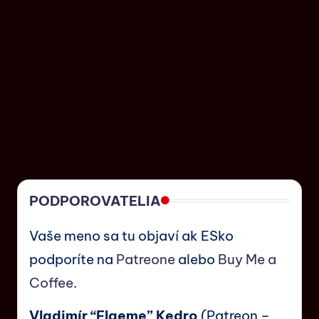
PODPOROVATELIA
Vaše meno sa tu objaví ak ESko
podporíte na
Patreone
alebo
Buy Me a
Coffee
.
Vladimír “Flaeme” Kedro
(Patreon –