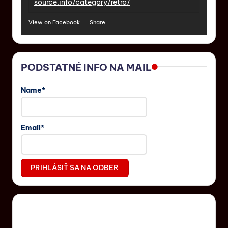
source.info/category/retro/
View on Facebook
·
Share
PODSTATNÉ INFO NA MAIL
Name*
Email*