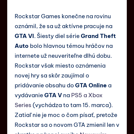
Rockstar Games konečne na rovinu
oznámil, že sa už aktívne pracuje na
GTA VI
. Šiesty diel série
Grand Theft
Auto
bolo hlavnou témou hráčov na
internete už neuveriteľne dlhú dobu.
Rockstar však miesto oznámenia
novej hry sa skôr zaujímal o
pridávanie obsahu do
GTA Online
a
vydávanie
GTA V
na
PS5 a Xbox
Series
(vychádza to tam 15. marca).
Zatiaľ nie je moc o čom písať, pretože
Rockstar sa o novom GTA zmienil len v