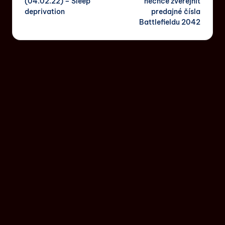
(04.02.22) – Sleep
nechce zverejniť
deprivation
predajné čísla
Battlefieldu 2042