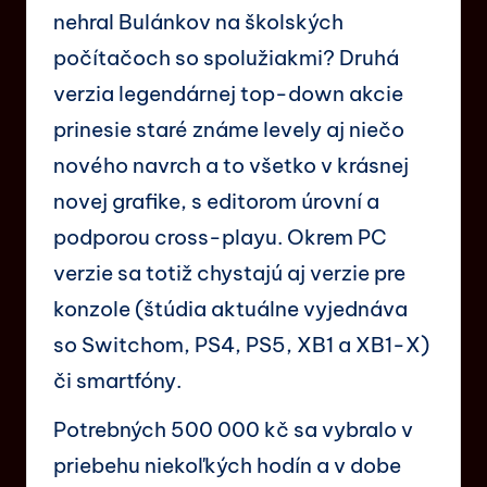
nehral Bulánkov na školských
počítačoch so spolužiakmi? Druhá
verzia legendárnej top-down akcie
prinesie staré známe levely aj niečo
nového navrch a to všetko v krásnej
novej grafike, s editorom úrovní a
podporou cross-playu. Okrem PC
verzie sa totiž chystajú aj verzie pre
konzole (štúdia aktuálne vyjednáva
so Switchom, PS4, PS5, XB1 a XB1-X)
či smartfóny.
Potrebných 500 000 kč sa vybralo v
priebehu niekoľkých hodín a v dobe