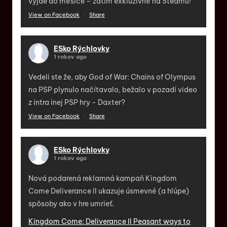
vyjde do měsíce – zatím exkluzivně na Steamu!"
View on Facebook
·
Share
ESko Rýchlovky
1 rokov ago
Vedeli ste že, aby God of War: Chains of Olympus
na PSP plynulo načítavalo, bežalo v pozadí video
z intra inej PSP hry - Daxter?
View on Facebook
·
Share
ESko Rýchlovky
1 rokov ago
Nová podarená reklamná kampaň Kingdom
Come Deliverance II ukazuje úsmevné (a hlúpe)
spôsoby ako v hre umrieť.
Kingdom Come: Deliverance II Peasant ways to