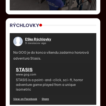
RÝCHLOVKY
ESko Rýchlovky
9 mesiacov ago
Na GOG je do konca víkendu zadarmo hororová
adventura Stasis.
STASIS
www.gog.com
STASIS is a point-and-click, sci-fi, horror
adventure game played from a unique
isometric
View on Facebook
·
Share