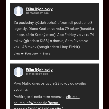
ESko Rýchlovky
10 mesiacov ago
Za posledný týždeň bohužiaľ zomreli postupne 3
legendy. Diane Keaton vo veku 79 rokov (herečka
- napr. séria Krstný otec), Ace Frehley vo veku 74
rokov (gitarista KISS) a dnes aj Sam Rivers vo
veku 48 rokov (basgitarista Limp Bizkit).
View on Facebook
·
Share
ESko Rýchlovky
11 mesiacov ago
Prvá Mafia dnes oslavuje 23 rokov od svojho
vydania.
Prečítajte si našu retro recenziu:
elitists-
source.info/recenzie/herne-
recenzie/2022/08/29/mafia/