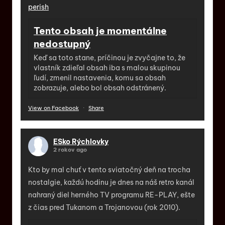
perish
Tento obsah je momentálne
nedostupný
Keď sa toto stane, príčinou je zvyčajne to, že
vlastník zdieľal obsah iba s malou skupinou
ľudí, zmenil nastavenia, komu sa obsah
zobrazuje, alebo bol obsah odstránený.
View on Facebook
·
Share
ESko Rýchlovky
2 rokov ago
Kto by mal chuť v tento sviatočný deň na trocha
nostalgie, každú hodinu je dnes na náš retro kanál
nahraný diel herného TV programu RE-PLAY, ešte
z čias pred Tukanom a Trojanovou (rok 2010).