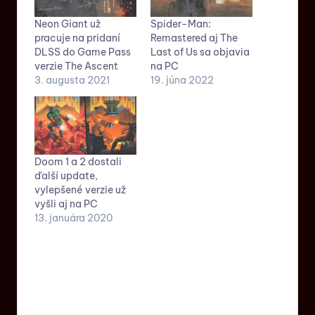
Neon Giant už
Spider-Man:
pracuje na pridaní
Remastered aj The
DLSS do Game Pass
Last of Us sa objavia
verzie The Ascent
na PC
3. augusta 2021
19. júna 2022
Doom 1 a 2 dostali
ďalší update,
vylepšené verzie už
vyšli aj na PC
13. januára 2020