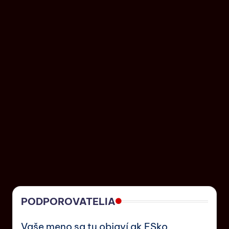
PODPOROVATELIA
Vaše meno sa tu objaví ak ESko