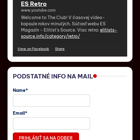
ES Retro
www.youtube.com
Welcome to The Club! V časovej video-
kapsule rokov minulých. Súčasť webu ES
Magazín - Elitist's Source. Viac retra:
elitists-
source.info/category/retro/
View on Facebook
·
Share
PODSTATNÉ INFO NA MAIL
Name*
Email*