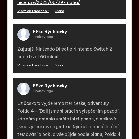
recenzie/2022/08/29/mafia/
View on Facebook
·
Share
ESko Rýchlovky
1 rokov ago
Zajtrajší Nintendo Direct o Nintendo Switch 2
bude trvať 60 minút.
View on Facebook
·
Share
ESko Rýchlovky
1 rokov ago
Už čoskoro vyjde remaster českej adventúry
Polda 4 - "Dali jsme si práci s vylepšením pozadí,
kde nám pomohla umělá inteligence, a celkově
jsme vyšperkovali grafiku! Nyní už probíhá finální
testování a pokud vše půjde podle plánu, Polda 4