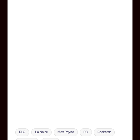
DLC
LA Noire
Max Payne
PC
Rockstar