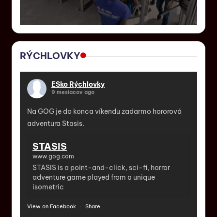
RÝCHLOVKY
ESko Rýchlovky
9 mesiacov ago
Na GOG je do konca víkendu zadarmo hororová
adventura Stasis.
STASIS
www.gog.com
STASIS is a point-and-click, sci-fi, horror
adventure game played from a unique
isometric
View on Facebook
·
Share