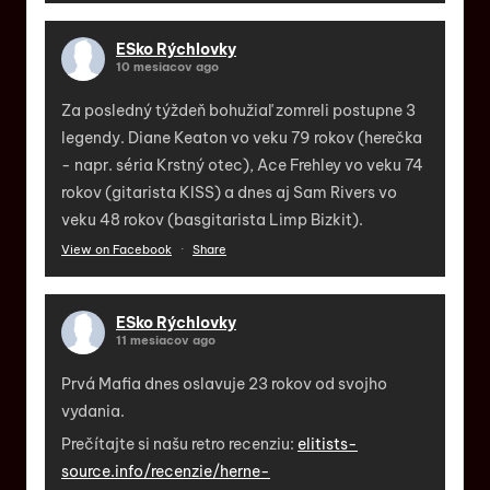
ESko Rýchlovky
10 mesiacov ago
Za posledný týždeň bohužiaľ zomreli postupne 3
legendy. Diane Keaton vo veku 79 rokov (herečka
- napr. séria Krstný otec), Ace Frehley vo veku 74
rokov (gitarista KISS) a dnes aj Sam Rivers vo
veku 48 rokov (basgitarista Limp Bizkit).
View on Facebook
·
Share
ESko Rýchlovky
11 mesiacov ago
Prvá Mafia dnes oslavuje 23 rokov od svojho
vydania.
Prečítajte si našu retro recenziu:
elitists-
source.info/recenzie/herne-