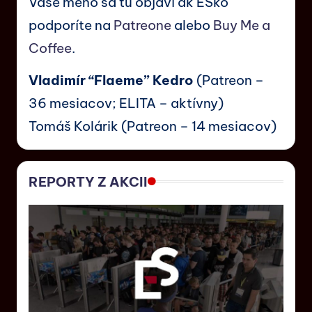
Vaše meno sa tu objaví ak ESko
podporíte na
Patreone
alebo
Buy Me a
Coffee
.
Vladimír “Flaeme” Kedro
(Patreon –
36 mesiacov; ELITA – aktívny)
Tomáš Kolárik (Patreon – 14 mesiacov)
REPORTY Z AKCII