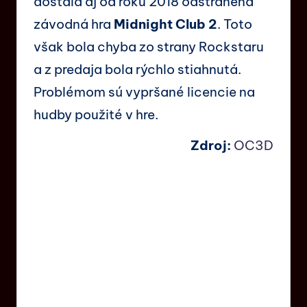
dostala aj od roku 2018 odstránená
závodná hra
Midnight Club 2
. Toto
však bola chyba zo strany Rockstaru
a z predaja bola rýchlo stiahnutá.
Problémom sú vypršané licencie na
hudby použité v hre.
Zdroj:
OC3D