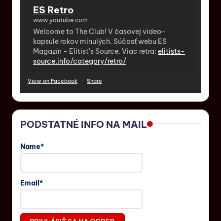
ES Retro
www.youtube.com
Welcome to The Club! V časovej video-
kapsule rokov minulých. Súčasť webu ES
Magazín - Elitist's Source. Viac retra:
elitists-
source.info/category/retro/
View on Facebook
·
Share
PODSTATNÉ INFO NA MAIL
Name*
Email*