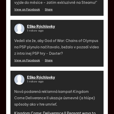
vyjde do měsíce – zatím exkluzivně na Steamu!"
View on Facebook
·
Share
ESko Rýchlovky
1 rokov ago
Vedeli ste že, aby God of War: Chains of Olympus
na PSP plynulo načítavalo, bežalo v pozadí video
z intra inej PSP hry - Daxter?
View on Facebook
·
Share
ESko Rýchlovky
1 rokov ago
Nová podarená reklamná kampaň Kingdom
Come Deliverance II ukazuje úsmevné (a hlúpe)
spôsoby ako v hre umrieť.
Kingdom Come: Deliverance II Peasant ways to