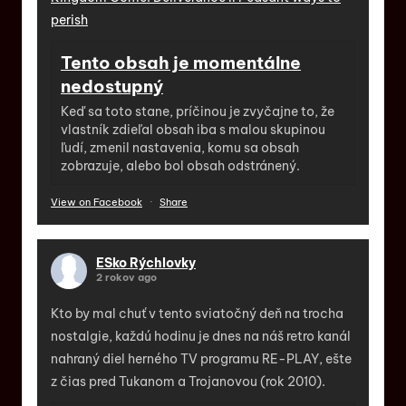
perish
Tento obsah je momentálne
nedostupný
Keď sa toto stane, príčinou je zvyčajne to, že
vlastník zdieľal obsah iba s malou skupinou
ľudí, zmenil nastavenia, komu sa obsah
zobrazuje, alebo bol obsah odstránený.
View on Facebook
·
Share
ESko Rýchlovky
2 rokov ago
Kto by mal chuť v tento sviatočný deň na trocha
nostalgie, každú hodinu je dnes na náš retro kanál
nahraný diel herného TV programu RE-PLAY, ešte
z čias pred Tukanom a Trojanovou (rok 2010).