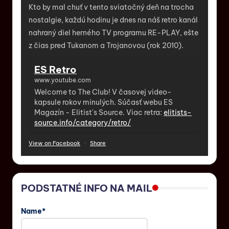
Kto by mal chuť v tento sviatočný deň na trocha
nostalgie, každú hodinu je dnes na náš retro kanál
nahraný diel herného TV programu RE-PLAY, ešte
z čias pred Tukanom a Trojanovou (rok 2010).
ES Retro
www.youtube.com
Welcome to The Club! V časovej video-
kapsule rokov minulých. Súčasť webu ES
Magazín - Elitist's Source. Viac retra:
elitists-
source.info/category/retro/
View on Facebook
·
Share
PODSTATNÉ INFO NA MAIL
Name*