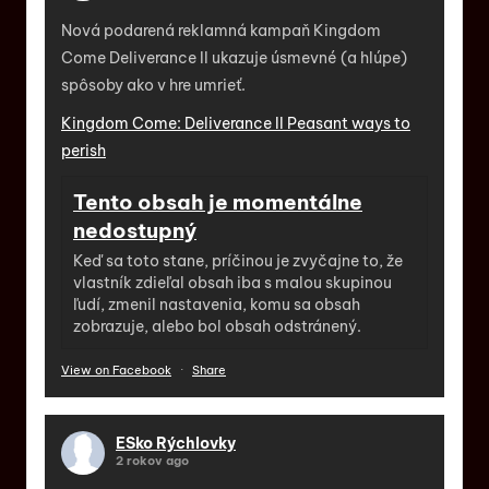
Nová podarená reklamná kampaň Kingdom
Come Deliverance II ukazuje úsmevné (a hlúpe)
spôsoby ako v hre umrieť.
Kingdom Come: Deliverance II Peasant ways to
perish
Tento obsah je momentálne
nedostupný
Keď sa toto stane, príčinou je zvyčajne to, že
vlastník zdieľal obsah iba s malou skupinou
ľudí, zmenil nastavenia, komu sa obsah
zobrazuje, alebo bol obsah odstránený.
View on Facebook
·
Share
ESko Rýchlovky
2 rokov ago