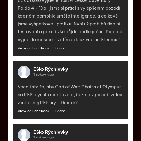
Už čoskoro vyjde remaster českej adventúry
Polda 4 - "Dali jsme si práci s vylepšením pozadí,
kde nám pomohla umělá inteligence, a celkově
jsme vyšperkovali grafiku! Nyní už probíhá finální
testování a pokud vše půjde podle plánu, Polda 4
vyjde do měsíce – zatím exkluzivně na Steamu!"
View on Facebook
·
Share
ESko Rýchlovky
1 rokov ago
Vedeli ste že, aby God of War: Chains of Olympus
na PSP plynulo načítavalo, bežalo v pozadí video
z intra inej PSP hry - Daxter?
View on Facebook
·
Share
ESko Rýchlovky
1 rokov ago