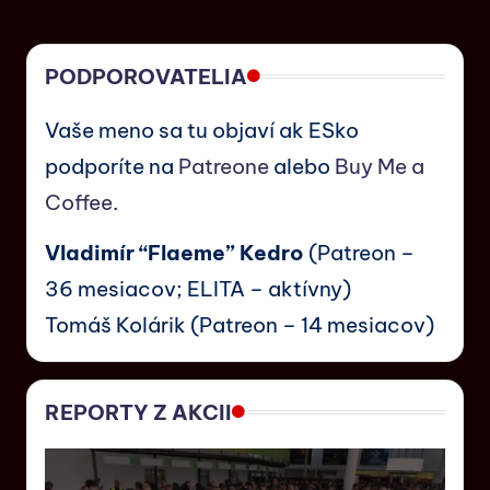
PODPOROVATELIA
Vaše meno sa tu objaví ak ESko
podporíte na
Patreone
alebo
Buy Me a
Coffee
.
Vladimír “Flaeme” Kedro
(Patreon –
36 mesiacov; ELITA – aktívny)
Tomáš Kolárik (Patreon – 14 mesiacov)
REPORTY Z AKCII