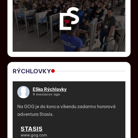
RÝCHLOVKY
ESko Rýchlovky
9 mesiacov ago
Na GOG je do konca víkendu zadarmo hororová
adventura Stasis.
STASIS
www.gog.com