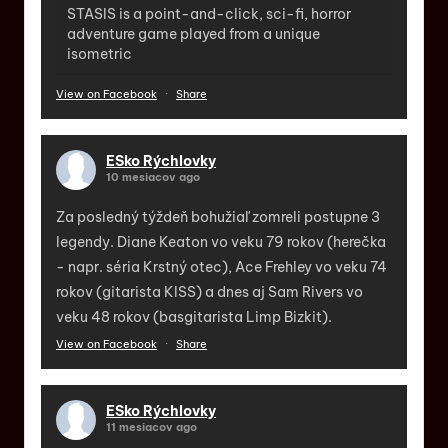
STASIS is a point-and-click, sci-fi, horror
adventure game played from a unique
isometric
View on Facebook
·
Share
ESko Rýchlovky
10 mesiacov ago
Za posledný týždeň bohužiaľ zomreli postupne 3
legendy. Diane Keaton vo veku 79 rokov (herečka
- napr. séria Krstný otec), Ace Frehley vo veku 74
rokov (gitarista KISS) a dnes aj Sam Rivers vo
veku 48 rokov (basgitarista Limp Bizkit).
View on Facebook
·
Share
ESko Rýchlovky
11 mesiacov ago