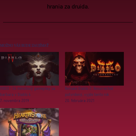
hrania za druida.
MOŽNO VÁS BUDE ZAUJÍMAŤ
VIDEO • 24 minútový gameplay za
Remake Diablo 2: Resurrected
barbara v Diablo 4
potvrdený, vyjde tento rok
7. novembra 2019
20. februára 2021