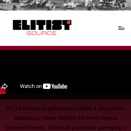
Po 24 minútach gameplayu Diablo 4 za postavu
barbara tu máme ďalších 20 minút hrania
Gameinformera. Tentokrát pochádza gameplay z