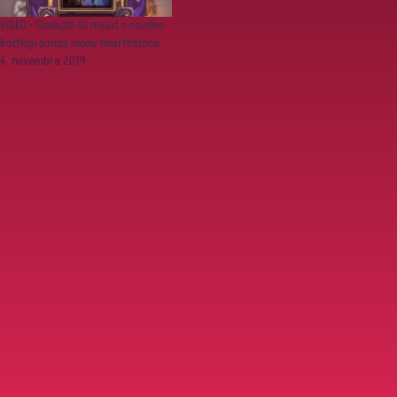
VIDEO • Sledujte 10 minút z nového
Battlegrounds módu Hearthstone
4. novembra 2019