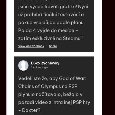
jsme vyšperkovali grafiku! Nyní
už probíhá finální testování a
pokud vše půjde podle plánu,
Polda 4 vyjde do měsíce –
zatím exkluzivně na Steamu!"
View on Facebook
·
Share
ESko Rýchlovky
1 rokov ago
Vedeli ste že, aby God of War:
Chains of Olympus na PSP
plynulo načítavalo, bežalo v
pozadí video z intra inej PSP hry
- Daxter?