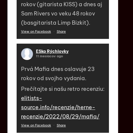
rokov (gitarista KISS) a dnes aj
Sam Rivers vo veku 48 rokov
(basgitarista Limp Bizkit).
View on Facebook
·
Share
ESko Rýchlovky
11 mesiacov ago
Prvá Mafia dnes oslavuje 23
rokov od svojho vydania.
Prečítajte si našu retro recenziu:
elitists-
source.info/recenzie/herne-
recenzie/2022/08/29/mafia/
View on Facebook
·
Share