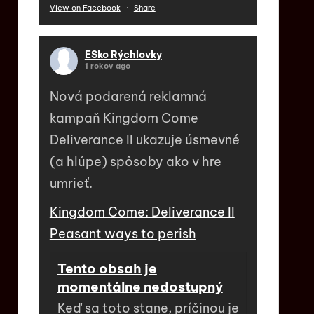
View on Facebook
·
Share
ESko Rýchlovky
1 rokov ago
Nová podarená reklamná
kampaň Kingdom Come
Deliverance II ukazuje úsmevné
(a hlúpe) spôsoby ako v hre
umrieť.
Kingdom Come: Deliverance II
Peasant ways to perish
Tento obsah je
momentálne nedostupný
Keď sa toto stane, príčinou je