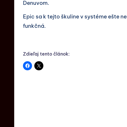
Denuvom.
Epic sa k tejto škuline v systéme ešte n
funkčná.
Zdieľaj tento článok: