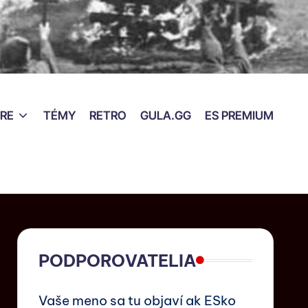
RE
TÉMY
RETRO
GULA.GG
ES PREMIUM
PODPOROVATELIA
Vaše meno sa tu objaví ak ESko