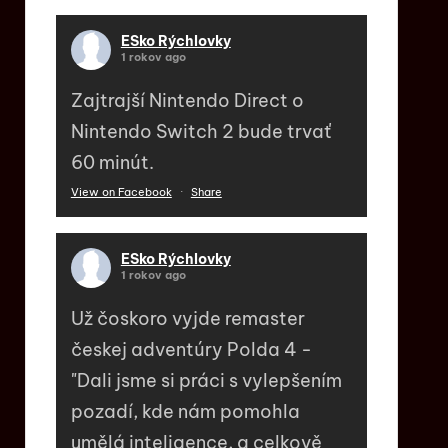
ESko Rýchlovky
1 rokov ago
Zajtrajší Nintendo Direct o
Nintendo Switch 2 bude trvať
60 minút.
View on Facebook
·
Share
ESko Rýchlovky
1 rokov ago
Už čoskoro vyjde remaster
českej adventúry Polda 4 -
"Dali jsme si práci s vylepšením
pozadí, kde nám pomohla
umělá inteligence, a celkově