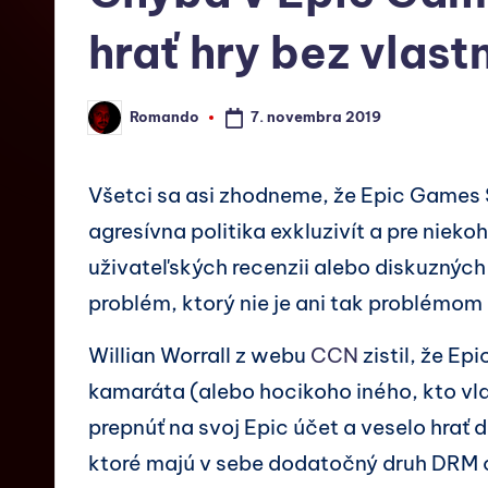
hrať hry bez vlast
7. novembra 2019
Romando
Všetci sa asi zhodneme, že Epic Games S
agresívna politika exkluzivít a pre nie
uživateľských recenzii alebo diskuzných
problém, ktorý nie je ani tak problémom
Willian Worrall z webu
CCN
zistil, že Ep
kamaráta (alebo hocikoho iného, kto vlas
prepnúť na svoj Epic účet a veselo hrať 
ktoré majú v sebe dodatočný druh DRM o