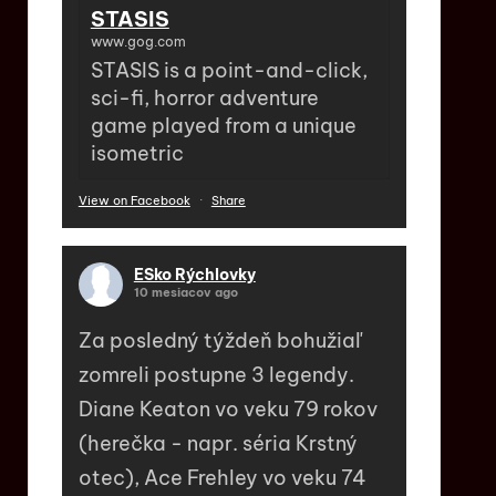
STASIS
www.gog.com
STASIS is a point-and-click,
sci-fi, horror adventure
game played from a unique
isometric
View on Facebook
·
Share
ESko Rýchlovky
10 mesiacov ago
Za posledný týždeň bohužiaľ
zomreli postupne 3 legendy.
Diane Keaton vo veku 79 rokov
(herečka - napr. séria Krstný
otec), Ace Frehley vo veku 74