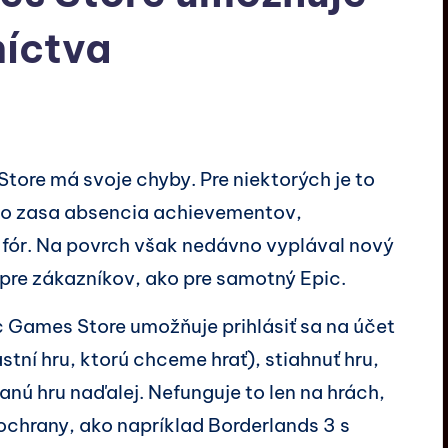
níctva
tore má svoje chyby. Pre niektorých je to
koho zasa absencia achievementov,
 fór. Na povrch však nedávno vyplával nový
 pre zákazníkov, ako pre samotný Epic.
ic Games Store umožňuje prihlásiť sa na účet
tní hru, ktorú chceme hrať), stiahnuť hru,
danú hru naďalej. Nefunguje to len na hrách,
chrany, ako napríklad Borderlands 3 s