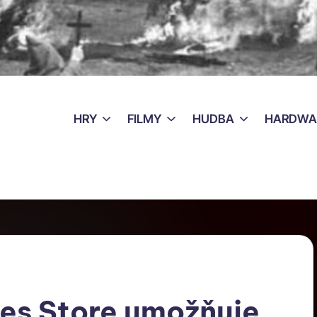
HRY
FILMY
HUDBA
HARDWA
es Store umožňuje