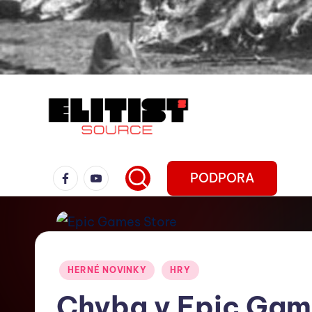
PODPORA
HERNÉ NOVINKY
HRY
Chyba v Epic Gam