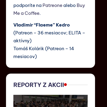
podporíte na
Patreone
alebo
Buy
Me a Coffee
.
Vladimír “Flaeme” Kedro
(Patreon – 36 mesiacov; ELITA –
aktívny)
Tomáš Kolárik (Patreon – 14
mesiacov)
REPORTY Z AKCII