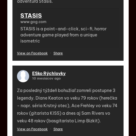
adventura Stasis.
STASIS
www.gog.com
STASIS is a point-and-click, sci-fi, horror
adventure game played from a unique
isometric
View on Facebook
·
Share
ESko Rýchlovky
10 mesiacov ago
Za posledný týždeň bohužiaľ zomreli postupne 3
legendy. Diane Keaton vo veku 79 rokov (herečka
- napr. séria Krstný otec), Ace Frehley vo veku 74
rokov (gitarista KISS) a dnes aj Sam Rivers vo
veku 48 rokov (basgitarista Limp Bizkit).
View on Facebook
·
Share