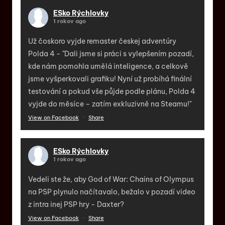
ESko Rýchlovky
1 rokov ago
Už čoskoro vyjde remaster českej adventúry
Polda 4 - "Dali jsme si práci s vylepšením pozadí,
kde nám pomohla umělá inteligence, a celkově
jsme vyšperkovali grafiku! Nyní už probíhá finální
testování a pokud vše půjde podle plánu, Polda 4
vyjde do měsíce – zatím exkluzivně na Steamu!"
View on Facebook
·
Share
ESko Rýchlovky
1 rokov ago
Vedeli ste že, aby God of War: Chains of Olympus
na PSP plynulo načítavalo, bežalo v pozadí video
z intra inej PSP hry - Daxter?
View on Facebook
·
Share