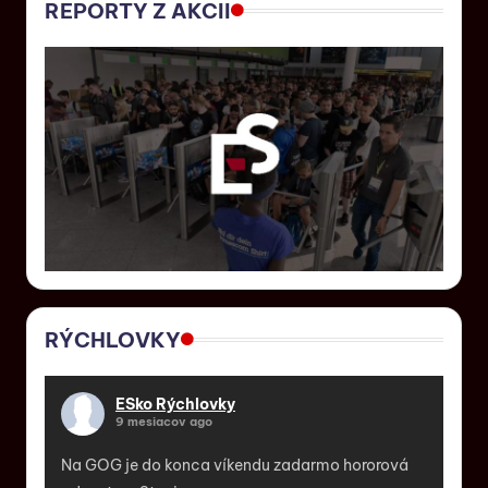
REPORTY Z AKCII
RÝCHLOVKY
ESko Rýchlovky
9 mesiacov ago
Na GOG je do konca víkendu zadarmo hororová