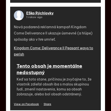
ESko Rýchlovky
1 rokov ago
Nová podarená reklamná kampaň Kingdom
Come Deliverance II ukazuje úsmevné (a hlúpe)
spôsoby ako v hre umrieť.
Kingdom Come: Deliverance II Peasant ways to
perish
Tento obsah je momentálne
nedostupný
Keď sa toto stane, príčinou je zvyčajne to, že
vlastník zdieľal obsah iba s malou skupinou
ľudí, zmenil nastavenia, komu sa obsah
zobrazuje, alebo bol obsah odstránený.
View on Facebook
·
Share