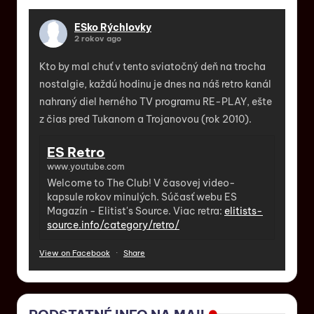
ESko Rýchlovky
2 rokov ago
Kto by mal chuť v tento sviatočný deň na trocha
nostalgie, každú hodinu je dnes na náš retro kanál
nahraný diel herného TV programu RE-PLAY, ešte
z čias pred Tukanom a Trojanovou (rok 2010).
ES Retro
www.youtube.com
Welcome to The Club! V časovej video-
kapsule rokov minulých. Súčasť webu ES
Magazín - Elitist's Source. Viac retra:
elitists-
source.info/category/retro/
View on Facebook
·
Share