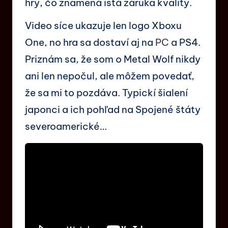
hry, čo znamená istá záruka kvality.
Video síce ukazuje len logo Xboxu
One, no hra sa dostaví aj na
PC
a PS4.
Priznám sa, že som o Metal Wolf nikdy
ani len nepočul, ale môžem povedať,
že sa mi to pozdáva. Typickí šialení
japonci a ich pohľad na Spojené štáty
severoamerické…